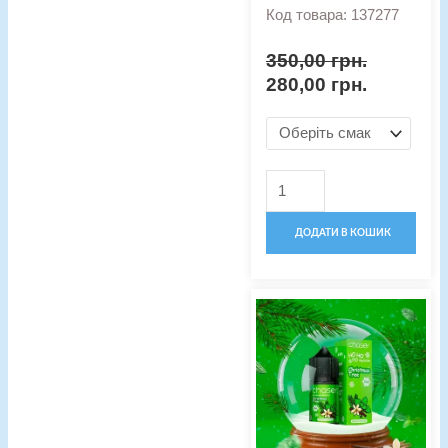
Код товара: 137277
350,00
грн.
280,00
грн.
ДОДАТИ В КОШИК
Оригінальна
Поточна
Набір
ціна:
ціна:
для
340,00 грн..
260,00 гр
рідини
Chaser
Christmas
5%