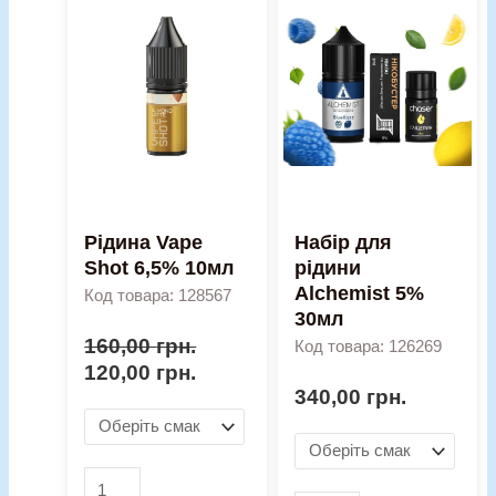
ціна:
ціна:
Vape
для
160,00 грн..
120,00 грн..
Shot
рідини
6,5%
Alchemist
10мл
5%
кількість
30мл
кількість
Рідина Vape
Набір для
Shot 6,5% 10мл
рідини
Alchemist 5%
Код товара: 128567
30мл
160,00
грн.
Код товара: 126269
120,00
грн.
340,00
грн.