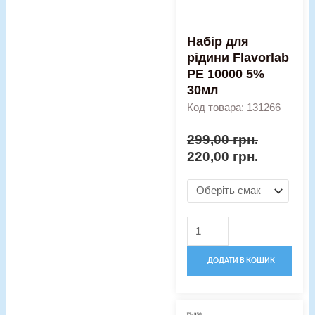
30мл
кількість
Набір для
рідини Flavorlab
PE 10000 5%
30мл
Код товара: 131266
299,00
грн.
220,00
грн.
ДОДАТИ В КОШИК
Оригінальна
Поточна
Набір