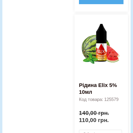
Оригінальна
Поточна
Рідина
ціна:
ціна:
Elix
140,00 грн..
110,00 гр
5%
10мл
кількість
Рідина Elix 5%
10мл
Код товара: 125579
140,00
грн.
110,00
грн.