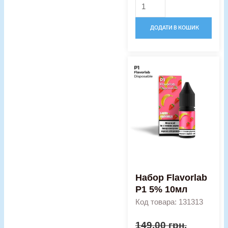
ДОДАТИ В КОШИК
Оригінальна
Поточна
Набор
ціна:
ціна:
Flavorlab
149,00 грн..
110,00 гр
Р1
5%
10мл
кількість
Набор Flavorlab
Р1 5% 10мл
Код товара: 131313
149,00
грн.