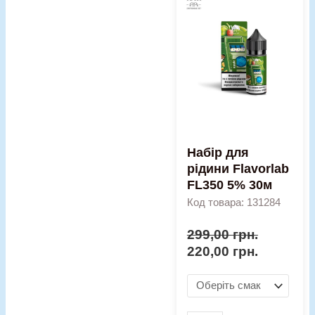
ціна:
ціна:
для
299,00 грн..
220,00 гр
рідини
Flavorlab
FL350
5%
30м
кількість
Набір для
рідини Flavorlab
FL350 5% 30м
Код товара: 131284
299,00
грн.
220,00
грн.