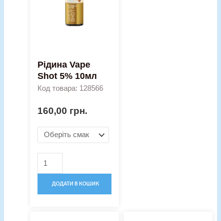
10мл
кількість
Рідина Vape
Shot 5% 10мл
Код товара: 128566
160,00
грн.
ДОДАТИ В КОШИК
Оригінальна
Поточна
Рідина
Набір