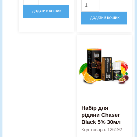
ДОДАТИ В КОШИК
ДОДАТИ В КОШИК
Оригінальна
Поточна
Набір
ціна:
ціна:
для
340,00 грн..
250,00 гр
рідини
Chaser
Black
5%
30мл
кількість
Набір для
рідини Chaser
Black 5% 30мл
Код товара: 126192