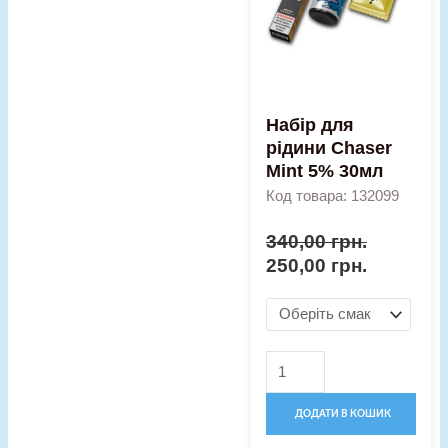
Mint
5%
30мл
кількість
Набір для
рідини Chaser
Mint 5% 30мл
Код товара: 132099
340,00
грн.
250,00
грн.
ДОДАТИ В КОШИК