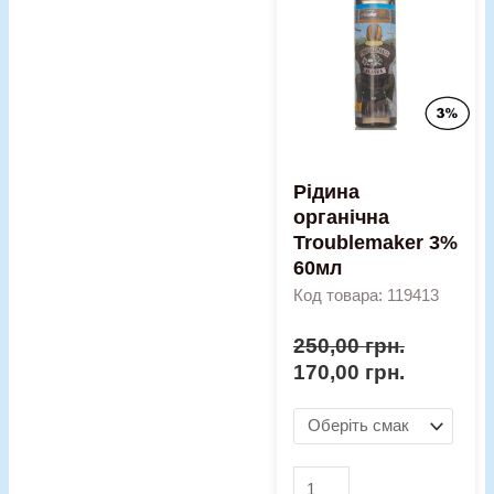
Troublemaker
3%
60мл
кількість
Рідина
органічна
Troublemaker 3%
60мл
Код товара: 119413
250,00
грн.
170,00
грн.