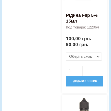
Рідина Flip 5%
15мл
Код товара: 122064
130,00
грн.
90,00
грн.
ДОДАТИ В КОШИК
Оригінальна
Поточна
Рідина
ціна:
ціна:
органічна
250,00 грн..
170,00 гр