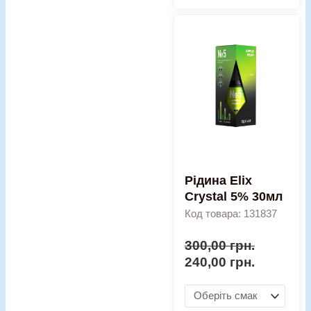
Оригінальна
Поточна
Рідина
ціна:
ціна:
Elix
300,00 грн..
240,00 гр
Crystal
5%
30мл
кількість
Рідина Elix
Crystal 5% 30мл
Код товара: 131837
300,00
грн.
240,00
грн.