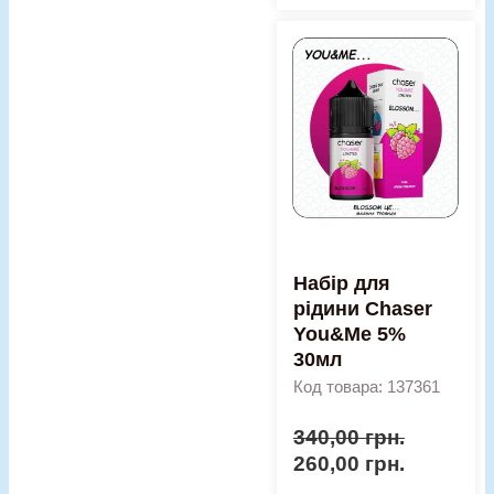
Оригінальна
Поточна
Набір
ціна:
ціна:
для
340,00 грн..
260,00 гр
рідини
Chaser
You&Me
5%
30мл
кількість
Набір для
рідини Chaser
You&Me 5%
30мл
Код товара: 137361
340,00
грн.
260,00
грн.