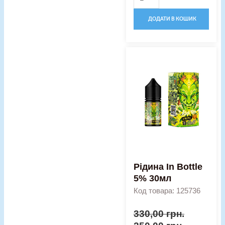
ДОДАТИ В КОШИК
Оригінальна
Поточна
Рідина
ціна:
ціна:
In
330,00 грн..
250,00 гр
Bottle
5%
30мл
кількість
Рідина In Bottle
5% 30мл
Код товара: 125736
330,00
грн.