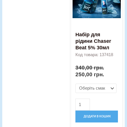
Beat
5%
30мл
кількість
Набір для
рідини Chaser
Beat 5% 30мл
Код товара: 137418
340,00
грн.
250,00
грн.
ДОДАТИ В КОШИК