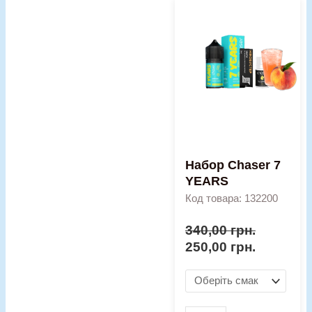
Оригінальна
Поточна
Набор
ціна:
ціна:
Chaser
340,00 грн..
250,00 гр
7
YEARS
кількість
Набор Chaser 7
YEARS
Код товара: 132200
340,00
грн.
250,00
грн.