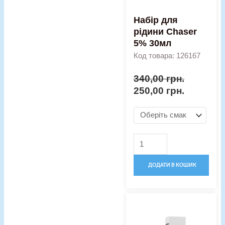
Набір для
рідини Chaser
5% 30мл
Код товара: 126167
340,00
грн.
250,00
грн.
ДОДАТИ В КОШИК
Оригінальна
Поточна
Рідина
ціна:
ціна:
Elix
300,00 грн..
230,00 гр