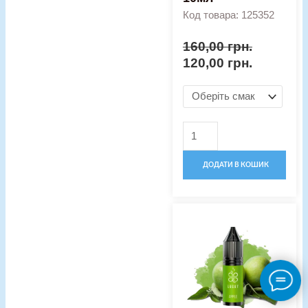
Код товара: 125352
160,00
грн.
120,00
грн.
ДОДАТИ В КОШИК
Оригінальна
Поточна
Рідина
ціна:
ціна:
Lucky
170,00 грн..
120,00 гр
5%
15мл
кількість