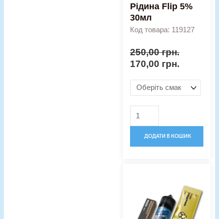
Рідина Flip 5%
30мл
Код товара: 119127
250,00
грн.
170,00
грн.
ДОДАТИ В КОШИК
Оригінальна
Поточна
Набір
ціна:
ціна:
для
340,00 грн..
250,00 гр
рідини
Chaser