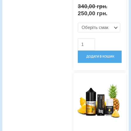
340,00
грн.
250,00
грн.
ДОДАТИ В КОШИК
Оригінальна
Поточна
Набір
ціна:
ціна:
для
340,00 грн..
250,00 гр
рідини
Chaser
5%
30мл
кількість