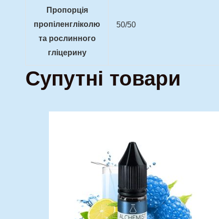
Пропорція
пропіленгліколю
50/50
та рослинного
гліцерину
Супутні товари
Оригінальна
Поточна
Цей
ціна:
ціна:
товар
160,00 грн..
120,00 гр
має
кілька
варіантів.
Параметри
можна
вибрати