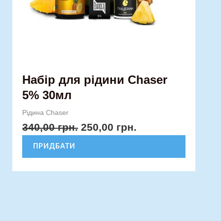
на
сторінці
товару
Набір для рідини Chaser
5% 30мл
Рідина Chaser
340,00
грн.
250,00
грн.
ПРИДБАТИ