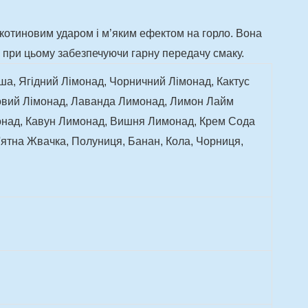
нікотиновим ударом і м’яким ефектом на горло. Вона
, при цьому забезпечуючи гарну передачу смаку.
ша, Ягідний Лімонад, Чорничний Лімонад, Кактус
новий Лімонад, Лаванда Лимонад, Лимон Лайм
онад, Кавун Лимонад, Вишня Лимонад, Крем Сода
'ятна Жвачка, Полуниця, Банан, Кола, Чорниця,