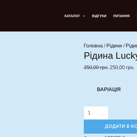
Рідина
Оригінальн
П
Lucky
ціна:
ц
КАТАЛОГ
ВІДГУКИ
ПИТАННЯ
5%
350,00 грн..
2
30мл
кількість
Головна
/
Рідини
/
Ріди
Рідина Luck
350,00
грн.
250,00
грн.
ВАРІАЦІЯ
ДОДАТИ В К