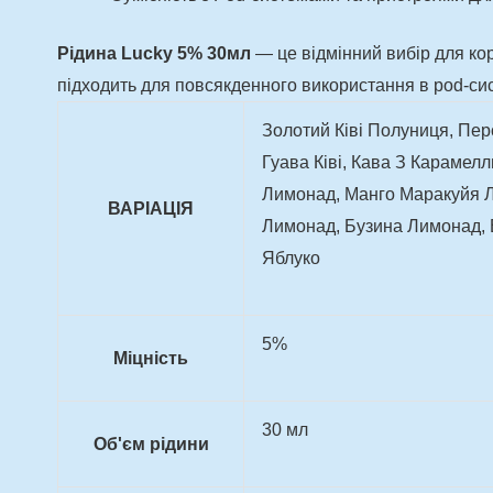
Рідина Lucky 5% 30мл
— це відмінний вибір для кор
підходить для повсякденного використання в pod-сис
Золотий Ківі Полуниця, Пер
Гуава Ківі, Кава З Караме
Лимонад, Манго Маракуйя Л
ВАРІАЦІЯ
Лимонад, Бузина Лимонад, В
Яблуко
5%
Міцність
30 мл
Об'єм рідини