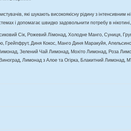
истувачів, які шукають високоякісну рідину з інтенсивним 
темах і допомагає швидко задовольнити потребу в нікотині
сиковий Сік, Рожевий Лімонад, Холодне Манго, Суниця, Гру
ллю, Грейпфрут, Диня Кокос, Манго Диня Маракуйя, Апельси
имонад, Зелений Чай Лимонад, Мохіто Лимонад, Роза Лим
иноград, Лимонад з Алое та Огірка, Блакитний Лимонад, М