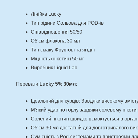
Лінійка Lucky
Тип рідини Сольова для POD-ів
Співвідношення 50/50
Об’єм флакона 30 мл
Тип смаку Фруктові та ягідні
Міцність (нікотин) 50 мг
Виробник Liquid Lab
Переваги
Lucky 5% 30мл
:
Ідеальний для курців: Завдяки високому вмісту
М’який удар по горлу завдяки солевому нікоти
Солений нікотин швидко всмоктується в орган
Об’єм 30 мл достатній для довготривалого ви
Сумісність з Pod-системами та пристроями дл