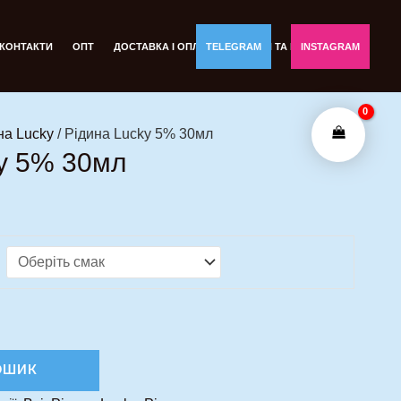
а
оточна
іна:
КОНТАКТИ
ОПТ
ДОСТАВКА І ОПЛАТА
TELEGRAM
ОБМІН ТА ПОВЕРНЕННЯ
INSTAGRAM
50,00 грн..
на Lucky
/ Рідина Lucky 5% 30мл
y 5% 30мл
ОШИК