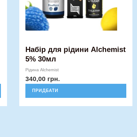
на
сторінці
товару
Набір для рідини Alchemist
5% 30мл
Рідина Alchemist
340,00
грн.
ПРИДБАТИ