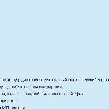
 нікотину, рідина забезпечує сильний ефект, подібний до тра
ну, що робить паріння комфортним.
ізм, надаючи швидкий і задовольняючий ефект.
користання.
я MTL паріння.