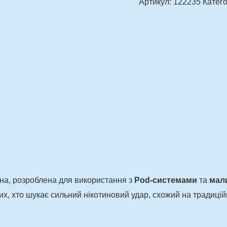
Артикул:
122235
Катего
на, розроблена для використання з
Pod-системами
та
мал
тих, хто шукає сильний нікотиновий удар, схожий на традицій