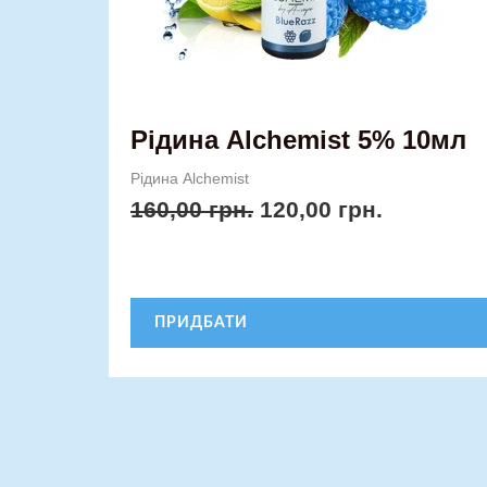
на
сторінці
товару
Рідина Alchemist 5% 10мл
Рідина Alchemist
160,00
грн.
120,00
грн.
ПРИДБАТИ