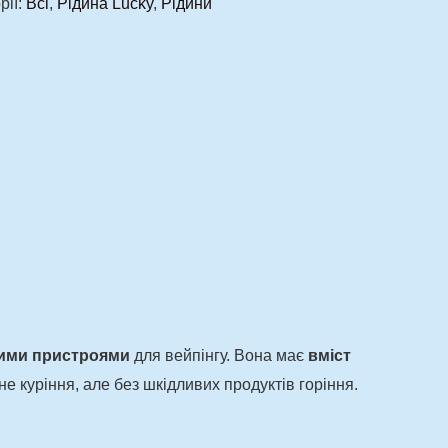
рії:
Всі
,
Рідина Lucky
,
Рідини
ими пристроями
для вейпінгу. Вона має
вміст
не куріння, але без шкідливих продуктів горіння.