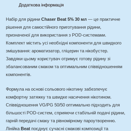
Додаткова інформація
Набір для рідини
Chaser Beat 5% 30 мл
— це практичне
рішення для самостійного приготування рідини,
призначеної для використання з POD-системами.
Комплект містить усі необхідні компоненти для швидкого
змішування: ароматизатор, гліцерин та нікобустер.
Завдяки цьому користувач отримує готову рідину зі
збалансованим смаком та оптимальним співвідношенням
компонентів.
Формула на основі сольового нікотину забезпечує
комфортну затяжку та швидке насичення нікотином.
Співвідношення VG/PG 50/50 оптимально підходить для
більшості POD-систем, сприяючи стабільній подачі рідини,
гарній передачі смаку та рівномірному пароутворенню.
Лінійка
Beat
поєднує сучасні смакові композиції та