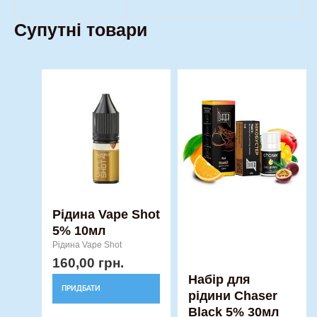
Супутні товари
Оригінальна
Поточна
Цей
Цей
ціна:
ціна:
товар
товар
340,00 грн..
250,00 гр
має
має
кілька
кілька
варіантів.
варіантів.
Параметри
Параметри
можна
можна
вибрати
вибрати
Рідина Vape Shot
5% 10мл
на
на
Рідина Vape Shot
сторінці
сторінці
160,00
грн.
товару
товару
Набір для
ПРИДБАТИ
рідини Chaser
Black 5% 30мл