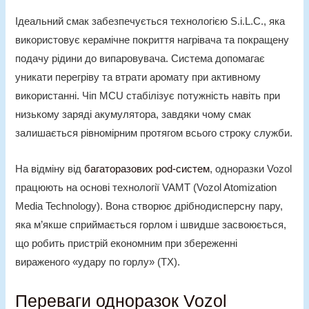
Ідеальний смак забезпечується технологією S.i.L.C., яка
використовує керамічне покриття нагрівача та покращену
подачу рідини до випаровувача. Система допомагає
уникати перегріву та втрати аромату при активному
використанні. Чіп MCU стабілізує потужність навіть при
низькому заряді акумулятора, завдяки чому смак
залишається рівномірним протягом всього строку служби.
На відміну від
багаторазових pod-систем
,
одноразки Vozol
працюють на основі технології VAMT (Vozol Atomization
Media Technology). Вона створює дрібнодисперсну пару,
яка м’якше сприймається горлом і швидше засвоюється,
що робить пристрій економним при збереженні
вираженого «удару по горлу» (ТХ).
Переваги одноразок Vozol