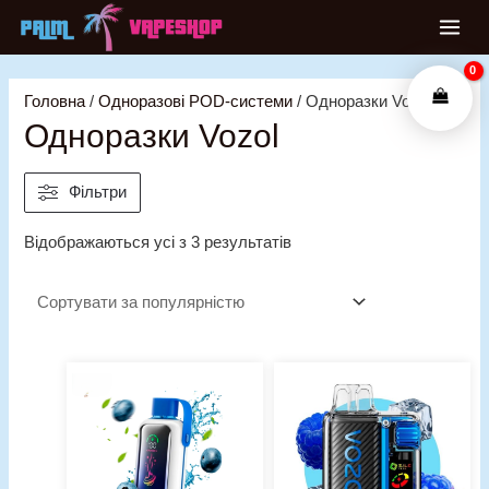
Перейти
MAI
до
ME
вмісту
Головна
/
Одноразові POD-системи
/ Одноразки Vozol
Одноразки Vozol
Фільтри
Відображаються усі з 3 результатів
Оригінальна
Поточна
ціна:
ціна:
720,00 грн..
540,00 грн..