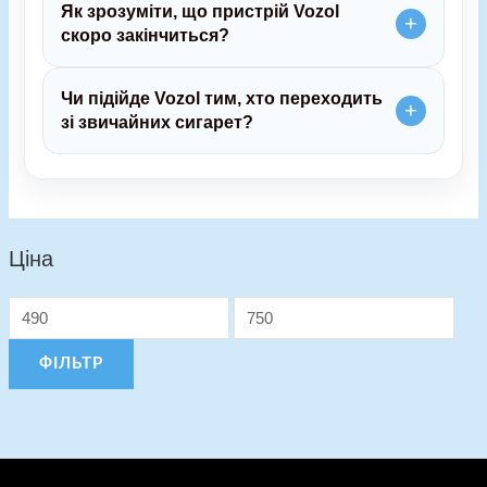
Як зрозуміти, що пристрій Vozol
скоро закінчиться?
Чи підійде Vozol тим, хто переходить
зі звичайних сигарет?
Ціна
М
Н
і
а
н
й
і
б
ФІЛЬТР
м
і
а
л
л
ь
ь
ш