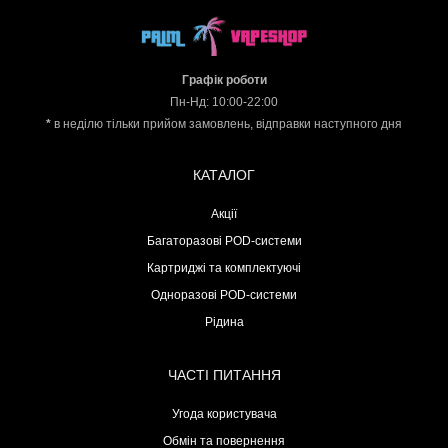
н
а
а
ц
ц
і
Графік роботи
Пн-Нд: 10:00-22:00
і
н
*
в неділю тільки прийом замовлень, відправки наступного дня
н
а
а
КАТАЛОГ
Акції
Багаторазові POD-системи
Картриджі та комплектуючі
Одноразові POD-системи
Рідина
ЧАСТІ ПИТАННЯ
Угода користувача
Обмін та повернення