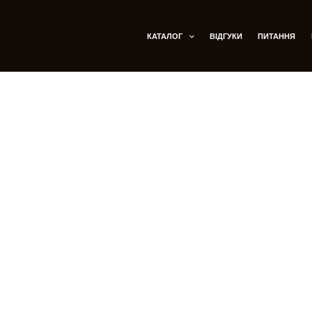
Я СУПЕР ЗНИЖКИ !!!
НА ЧЕСТЬ ВІДКРИТТЯ
КАТАЛОГ
ВІДГУКИ
ПИТАННЯ