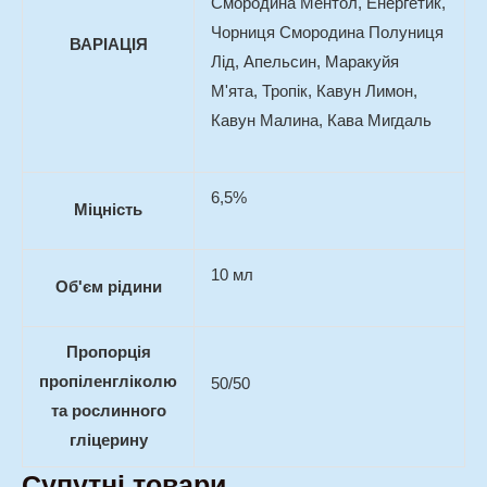
Смородина Ментол, Енергетик,
Чорниця Смородина Полуниця
ВАРІАЦІЯ
Лід, Апельсин, Маракуйя
М'ята, Тропік, Кавун Лимон,
Кавун Малина, Кава Мигдаль
6,5%
Міцність
10 мл
Об'єм рідини
Пропорція
пропіленгліколю
50/50
та рослинного
гліцерину
Супутні товари