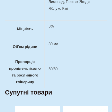
Лимонад, Персик Ягоди,
Яблуко Ківі
5%
Міцність
30 мл
Об'єм рідини
Пропорція
пропіленгліколю
50/50
та рослинного
гліцерину
Супутні товари
Оригінальна
Поточна
Оригінальна
Поточна
Цей
Цей