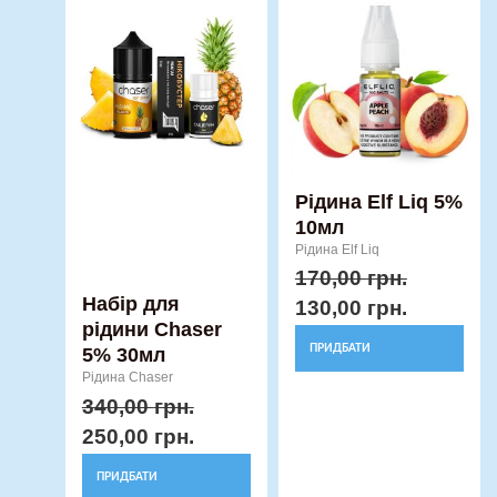
ціна:
ціна:
ціна:
ціна:
товар
товар
340,00 грн..
250,00 грн..
170,00 грн..
130,00 гр
має
має
кілька
кілька
варіантів.
варіантів.
Параметри
Параметри
можна
можна
вибрати
вибрати
Рідина Elf Liq 5%
10мл
на
на
Рідина Elf Liq
сторінці
сторінці
170,00
грн.
товару
товару
Набір для
130,00
грн.
рідини Chaser
ПРИДБАТИ
5% 30мл
Рідина Chaser
340,00
грн.
250,00
грн.
ПРИДБАТИ