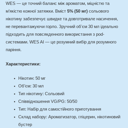
WES — це точний баланс між ароматом, міцністю та
м’якістю кожної затяжки. Вміст
5% (50 мг)
сольового
нікотину забезпечує швидке та довготривале насичення,
не перевантажуючи горло. Зручний обʼєм 30 мл ідеально
підходить для повсякденного використання з pod-
системами. WES AI — це розумний вибір для розумного
паріння.
Характеристики:
Нікотин: 50 мг
Об’єм: 30 мл
Тип нікотину: Сольовий
Співвідношення VG/PG: 50/50
Тип: Набір для самостійного приготування
Склад набору: Ароматизатор, гліцерин, нікотиновий
бустер