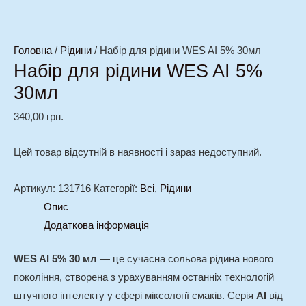
Головна
/
Рідини
/ Набір для рідини WES AI 5% 30мл
Набір для рідини WES AI 5%
30мл
340,00
грн.
Цей товар відсутній в наявності і зараз недоступний.
Артикул:
131716
Категорії:
Всі
,
Рідини
Опис
Додаткова інформація
WES AI 5% 30 мл
— це сучасна сольова рідина нового
покоління, створена з урахуванням останніх технологій
штучного інтелекту у сфері міксології смаків. Серія
AI
від