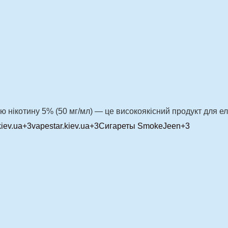
ю нікотину 5% (50 мг/мл) — це високоякісний продукт для е
kiev.ua
+3
vapestar.kiev.ua
+3
Сигареты SmokeJeen
+3