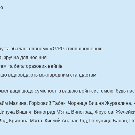
ею
ину та збалансованому VG/PG співвідношенню
, зручна для носіння
тем та багаторазових вейпів
, що відповідають міжнародним стандартам
мендації щодо сумісності з вашою вейп-системою, будь лас
Лайм Малина, Горіховий Табак, Чорниця Вишня Журавлина,
Шипуча Вишня, Виноград М'ята, Виноград, Фруктові Желейки
Лід, Крижана М'ята, Кислий Ананас Лід, Полуниця Банан, П