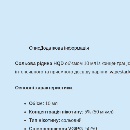
Опис
Додаткова інформація
Сольова рідина HQD
об’ємом 10 мл із концентраціє
інтенсивного та приємного досвіду паріння.
vapestar.
Основні характеристики:
Об’єм:
10 мл
​Концентрація нікотину:
5% (50 мг/мл)
Тип нікотину:
сольовий
Співвідношення VG/PG:
50/50