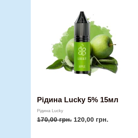
ціна:
ціна:
товар
170,00 грн..
120,00 гр
має
кілька
варіантів.
Параметри
можна
вибрати
на
сторінці
товару
Рідина Lucky 5% 15мл
Рідина Lucky
170,00
грн.
120,00
грн.