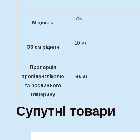
5%
Міцність
10 мл
Об'єм рідини
Пропорція
пропіленгліколю
50/50
та рослинного
гліцерину
Супутні товари
Оригінальна
Поточна
Цей