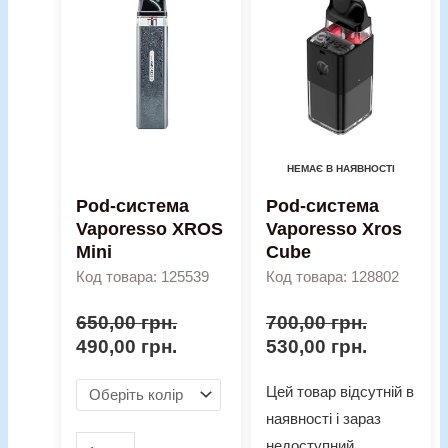
ціна:
ціна:
ціна:
ціна:
система
650,00 грн..
490,00 грн..
700,00 грн..
530,00 гр
Vaporesso
XROS
Mini
кількість
НЕМАЄ В НАЯВНОСТІ
Pod-система
Pod-система
Vaporesso XROS
Vaporesso Xros
Mini
Cube
Код товара: 125539
Код товара: 128802
650,00
грн.
700,00
грн.
490,00
грн.
530,00
грн.
Цей товар відсутній в
наявності і зараз
недоступний.