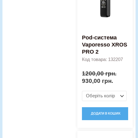
PRO
2
кількість
Pod-система
Vaporesso XROS
PRO 2
Код товара: 132207
1200,00
грн.
930,00
грн.
ДОДАТИ В КОШИК
Оригінальна
Поточна
Pod-