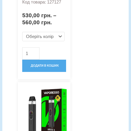
Код товара: 127127
530,00
грн.
–
560,00
грн.
ДОДАТИ В КОШИК
Оригінальна
Поточна
Pod-
ціна:
ціна:
система
900,00 грн..
680,00 грн..
Vaporesso
XROS
4
кількість