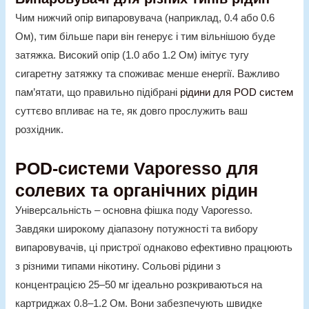
Чим нижчий опір випаровувача (наприклад, 0.4 або 0.6
Ом), тим більше пари він генерує і тим вільнішою буде
затяжка. Високий опір (1.0 або 1.2 Ом) імітує тугу
сигаретну затяжку та споживає менше енергії. Важливо
пам’ятати, що правильно підібрані
рідини для POD систем
суттєво впливає на те, як довго прослужить ваш
розхідник.
POD-системи Vaporesso для
солевих та органічних рідин
Універсальність – основна фішка поду Vaporesso.
Завдяки широкому діапазону потужності та вибору
випаровувачів, ці пристрої однаково ефективно працюють
з різними типами нікотину. Сольові рідини з
концентрацією 25–50 мг ідеально розкриваються на
картриджах 0.8–1.2 Ом. Вони забезпечують швидке