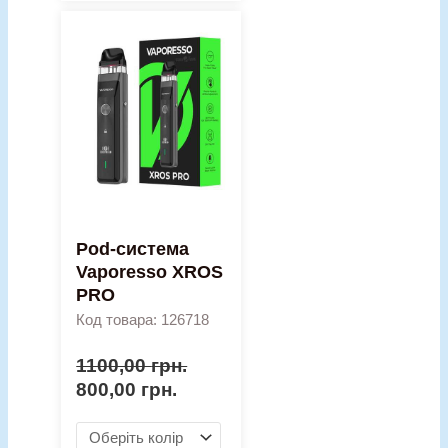
Оригінальна
Поточна
Pod-
ціна:
ціна:
система
1100,00 грн..
800,00 грн..
Vaporesso
XROS
PRO
кількість
Pod-система
Vaporesso XROS
PRO
Код товара: 126718
1100,00
грн.
800,00
грн.