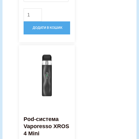
ДОДАТИ В КОШИК
Price
Pod-
range:
система
530,00 грн.
Vaporesso
through
XROS
560,00 грн.
4
Mini
кількість
Pod-система
Vaporesso XROS
4 Mini