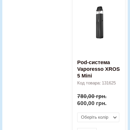
ціна:
ціна:
система
780,00 грн..
600,00 гр
Vaporesso
XROS
5
Mini
кількість
Pod-система
Vaporesso XROS
5 Mini
Код товара: 131625
780,00
грн.
600,00
грн.