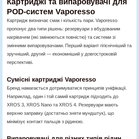
Картриджі та випаровувачі для
POD-систем Vaporesso
Картридж визначає смак і кількість пари. Vaporesso
пропонує два типи рішень: резервуари з вбудованим
нагрівачем (які змінюються повністю) та системи зі
змінними випаровувачами. Перший варіант гігієнічніший та
зручніший, другий — економніший у довгостроковій
перспективі.
Сумісні картриджі Vaporesso
Бренд намагається дотримуватися принципів уніфікації.
Наприклад, один і той самий картридж підходить до
XROS 3, XROS Nano та XROS 4. Резервуари мають
верхню заправку (достатньо зняти мундштук), що
мінімізує контакт пальців з рідиною.
Випаровувачі для різних типів рідин