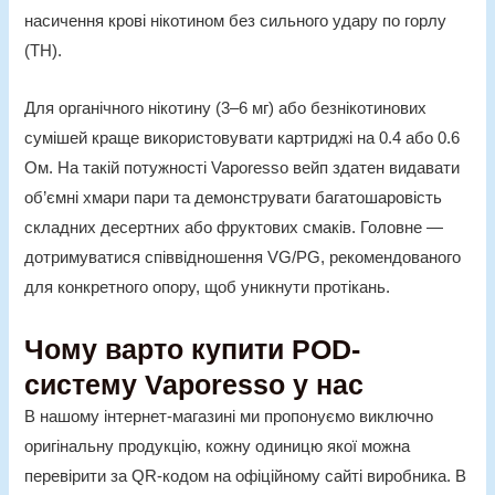
насичення крові нікотином без сильного удару по горлу
(TH).
Для органічного нікотину (3–6 мг) або безнікотинових
сумішей краще використовувати картриджі на 0.4 або 0.6
Ом. На такій потужності Vaporesso вейп здатен видавати
об’ємні хмари пари та демонструвати багатошаровість
складних десертних або фруктових смаків. Головне —
дотримуватися співвідношення VG/PG, рекомендованого
для конкретного опору, щоб уникнути протікань.
Чому варто купити POD-
систему Vaporesso у нас
В нашому інтернет-магазині ми пропонуємо виключно
оригінальну продукцію, кожну одиницю якої можна
перевірити за QR-кодом на офіційному сайті виробника. В