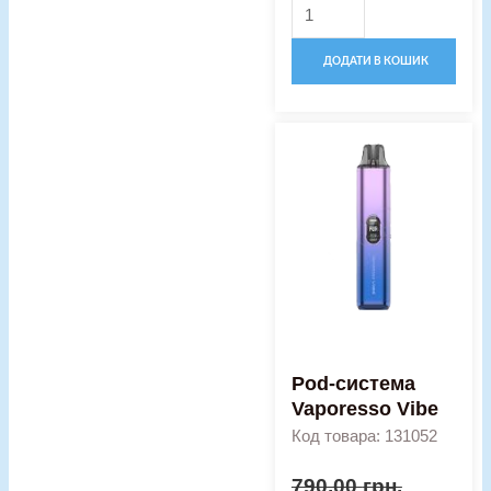
ДОДАТИ В КОШИК
Оригінальна
Поточна
Pod-
ціна:
ціна:
система
790,00 грн..
590,00 гр
Vaporesso
Vibe
кількість
Pod-система
Vaporesso Vibe
Код товара: 131052
790,00
грн.