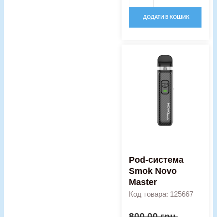
ДОДАТИ В КОШИК
Оригінальна
Поточна
Pod-
ціна:
ціна:
система
800,00 грн..
660,00 гр
Smok
Novo
Master
кількість
Pod-система
Smok Novo
Master
Код товара: 125667
800,00
грн.