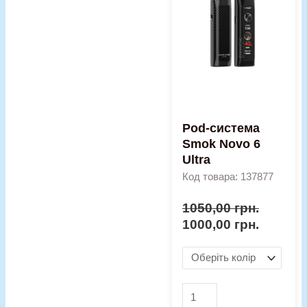
1050,00 грн..
1000,00
Smok
Novo
6
Ultra
кількість
Pod-система
Smok Novo 6
Ultra
Код товара: 137877
1050,00
грн.
1000,00
грн.