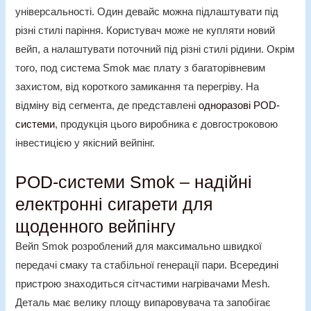
універсальності. Один девайс можна підлаштувати під
різні стилі паріння. Користувач може не купляти новий
вейп, а налаштувати поточний під різні стилі рідини. Окрім
того,
под система Smok
має плату з багаторівневим
захистом, від короткого замикання та перегріву. На
відміну від сегмента, де представлені
одноразові POD-
системи
, продукція цього виробника є довгостроковою
інвестицією у якісний вейпінг.
POD-системи Smok – надійні
електронні сигарети для
щоденного вейпінгу
Вейп Smok
розроблений для максимально швидкої
передачі смаку та стабільної генерації пари. Всередині
пристрою знаходиться сітчастими нагрівачами Mesh.
Деталь має велику площу випаровувача та запобігає