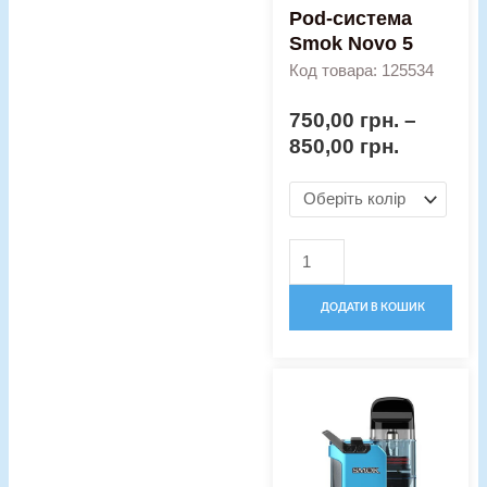
Pod-система
Smok Novo 5
Код товара: 125534
750,00
грн.
–
850,00
грн.
ДОДАТИ В КОШИК
Оригінальна
Поточна
Pod-
ціна:
ціна:
система
450,00 грн..
420,00 гр
Smok
Propod