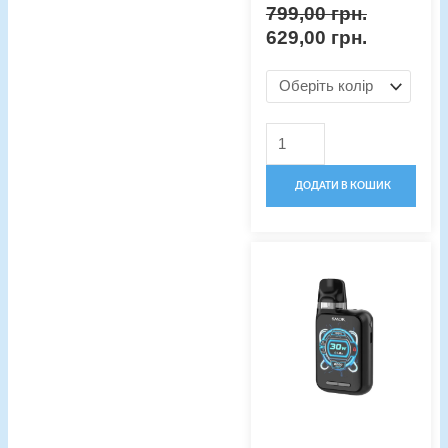
799,00
грн.
629,00
грн.
ДОДАТИ В КОШИК
Оригінальна
Поточна
Pod-
ціна:
ціна:
система
1000,00 грн..
950,00 гр
Smok
Novo
GT-
BOX
кількість