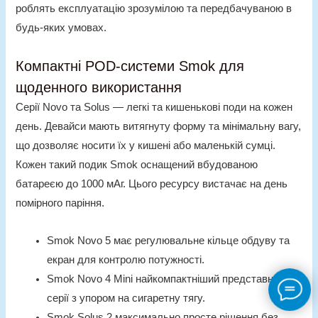
роблять експлуатацію зрозумілою та передбачуваною в
будь-яких умовах.
Компактні POD-системи Smok для
щоденного використання
Серії Novo та Solus — легкі та кишенькові поди на кожен
день. Девайси мають витягнуту форму та мінімальну вагу,
що дозволяє носити їх у кишені або маленькій сумці.
Кожен такий
подик Smok
оснащений вбудованою
батареєю до 1000 мАг. Цього ресурсу вистачає на день
помірного паріння.
Smok Novo 5 має регулювальне кільце обдуву та
екран для контролю потужності.
Smok Novo 4 Mini найкомпактніший представник
серії з упором на сигаретну тягу.
Smok Solus 2
максимально просте рішення без