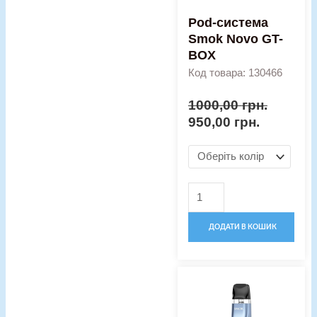
Pod-система
Smok Novo GT-
BOX
Код товара: 130466
1000,00
грн.
950,00
грн.
ДОДАТИ В КОШИК
Оригінальна
Поточна
Pod-
ціна:
ціна:
система
900,00 грн..
830,00 гр
Smok