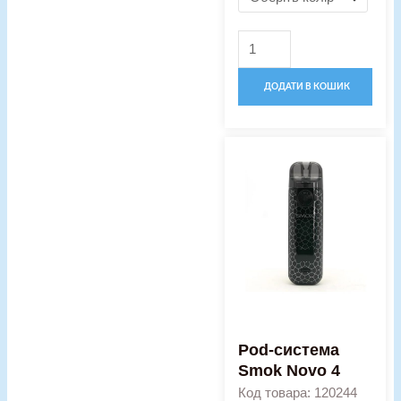
ДОДАТИ В КОШИК
Price
Pod-
range:
система
600,00 г
Smok
through
Novo
760,00 г
4
кількість
Pod-система
Smok Novo 4
Код товара: 120244