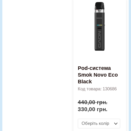
Оригінальна
Поточна
Pod-
ціна:
ціна:
система
440,00 грн..
330,00 гр
Smok
Novo
Eco
Black
кількість
Pod-система
Smok Novo Eco
Black
Код товара: 130686
440,00
грн.
330,00
грн.