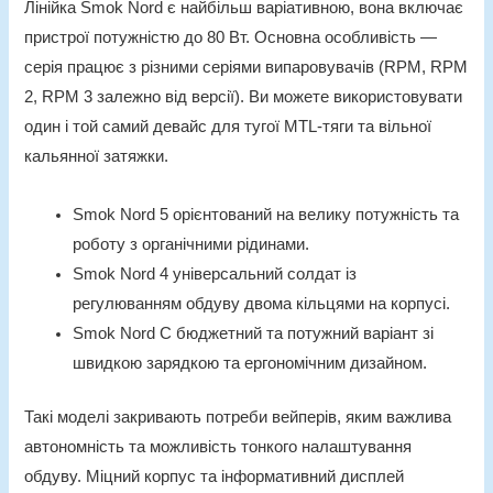
Лінійка
Smok Nord
є найбільш варіативною, вона включає
пристрої потужністю до 80 Вт. Основна особливість —
серія працює з різними серіями випаровувачів (RPM, RPM
2, RPM 3 залежно від версії). Ви можете використовувати
один і той самий девайс для тугої MTL-тяги та вільної
кальянної затяжки.
Smok Nord 5 орієнтований на велику потужність та
роботу з органічними рідинами.
Smok Nord 4 універсальний солдат із
регулюванням обдуву двома кільцями на корпусі.
Smok Nord C бюджетний та потужний варіант зі
швидкою зарядкою та ергономічним дизайном.
Такі моделі закривають потреби вейперів, яким важлива
автономність та можливість тонкого налаштування
обдуву. Міцний корпус та інформативний дисплей