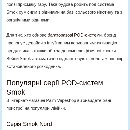
появі присмаку гару. Така будова робить
под система
Smok
сумісним з рідинами на базі сольового нікотину та з
органічними рідинами.
Для тих, хто обирає
багаторазові POD-системи
, бренд
пропонує девайси з інтуїтивним керуванням: активацію
від датчика затяжки або за допомогою фізичної кнопки.
Вейпи Smok
автоматично підлаштовують вольтаж під опір
встановленого розходника.
Популярні серії POD-систем
Smok
В інтернет-магазині Palm Vapeshop ви знайдете різні
пристрої на популярні лінійки.
Серія Smok Nord