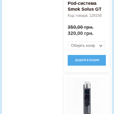
Pod-система
Smok Solus GT
Код товара: 128158
350,00
грн.
320,00
грн.
ДОДАТИ В КОШИК
Оригінальна
Поточна
Pod-
ціна:
ціна:
система
800,00 грн..
700,00 гр
Smok
Novo
Pro
кількість