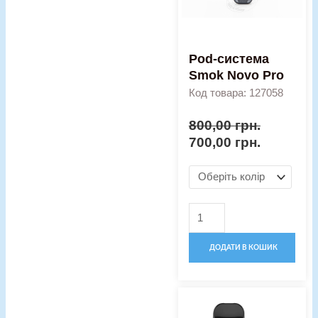
Pod-система
Smok Novo Pro
Код товара: 127058
800,00
грн.
700,00
грн.
ДОДАТИ В КОШИК
Оригінальна
Поточна
Pod-
ціна:
ціна:
система