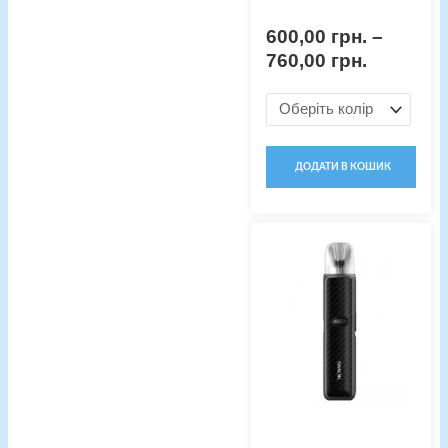
600,00
грн.
–
760,00
грн.
ДОДАТИ В КОШИК
Оригінальна
Поточна
Pod-
ціна:
ціна:
система
350,00 грн..
320,00 гр
Smok
Solus
GT
кількість