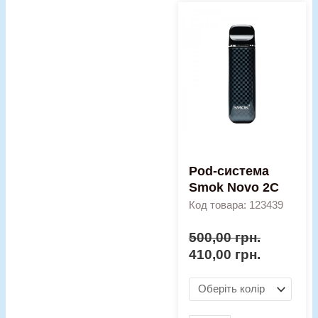
Оригінальна
Поточна
Pod-
ціна:
ціна:
система
500,00 грн..
410,00 гр
Smok
Novo
2C
кількість
Pod-система
Smok Novo 2C
Код товара: 123439
500,00
грн.
410,00
грн.