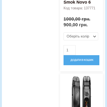
Smok Novo 6
Код товара: 137771
1000,00
грн.
900,00
грн.
ДОДАТИ В КОШИК
Оригінальна
Поточна
Pod-
ціна:
ціна:
система
850,00 грн..
710,00 гр
Smok
Novo
Classy