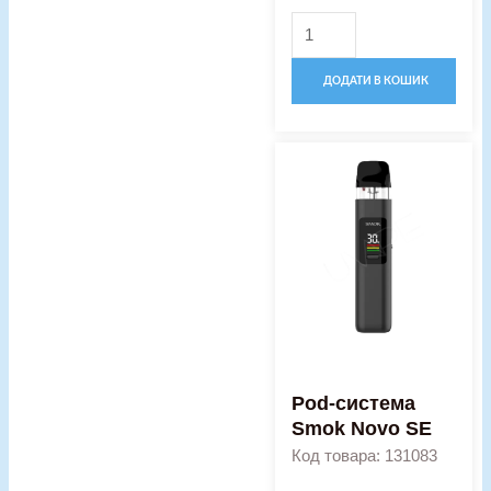
ДОДАТИ В КОШИК
Оригінальна
Поточна
Pod-
ціна:
ціна:
система
799,00 грн..
629,00 гр
Smok
Novo
SE
кількість
Pod-система
Smok Novo SE
Код товара: 131083