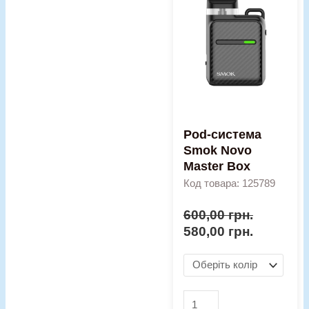
600,00 грн..
580,00 гр
Smok
Novo
Master
Box
кількість
Pod-система
Smok Novo
Master Box
Код товара: 125789
600,00
грн.
580,00
грн.