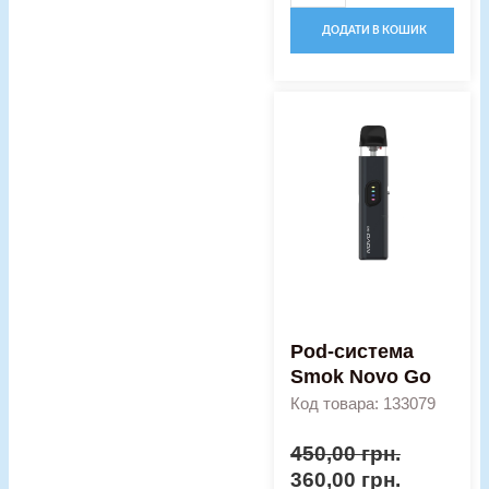
ДОДАТИ В КОШИК
Оригінальна
Поточна
Pod-
ціна:
ціна:
система
450,00 грн..
360,00 гр
Smok
Novo
Go
кількість
Pod-система
Smok Novo Go
Код товара: 133079
450,00
грн.
360,00
грн.