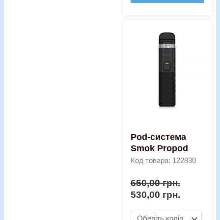
Оригінальна
Поточна
Pod-
ціна:
ціна:
система
650,00 грн..
530,00 гр
Smok
Propod
кількість
Pod-система
Smok Propod
Код товара: 122830
650,00
грн.
530,00
грн.