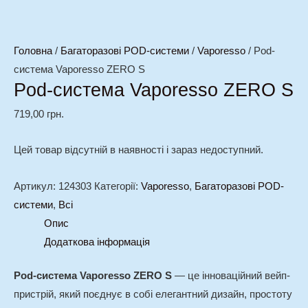
Головна
/
Багаторазові POD-системи
/
Vaporesso
/ Pod-
система Vaporesso ZERO S
Pod-система Vaporesso ZERO S
719,00
грн.
Цей товар відсутній в наявності і зараз недоступний.
Артикул:
124303
Категорії:
Vaporesso
,
Багаторазові POD-
системи
,
Всі
Опис
Додаткова інформація
Pod-система Vaporesso ZERO S
— це інноваційний вейп-
пристрій, який поєднує в собі елегантний дизайн, простоту