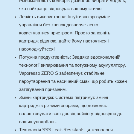
Різноманітність кольорів дозволяє вибрати модель,
яка найкраще відповідає вашому стилю.
Легкість використання
: Інтуїтивно зрозуміле
управління без кнопок дозволяє легко
користуватися пристроєм. Просто заповніть
картридж рідиною, дайте йому настоятися і
насолоджуйтеся!
Потужна продуктивність
: Завдяки вдосконаленій
технології випарювання та потужному акумулятору,
Vaporesso ZERO S забезпечує стабільне
пароутворення та насичений смак, що робить кожен
затягування приємним.
Змінні картриджі
: Система підтримує змінні
картриджі з різними опорами, що дозволяє
налаштовувати ваш досвід вейпінгу відповідно до
ваших уподобань.
Технологія SSS Leak-Resistant
: Ця технологія