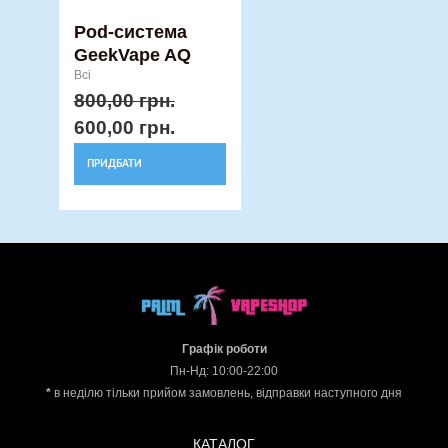
товару
Pod-система
GeekVape AQ
Всі
800,00
грн.
600,00
грн.
ПРИДБАТИ
Графік роботи
Пн-Нд: 10:00-22:00
*
в неділю тільки прийом замовлень, відправки наступного дня
КАТАЛОГ