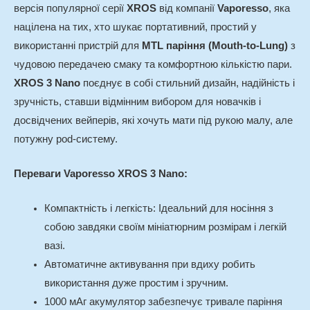
версія популярної серії
XROS
від компанії
Vaporesso
, яка
націлена на тих, хто шукає портативний, простий у
використанні пристрій для
MTL паріння (Mouth-to-Lung)
з
чудовою передачею смаку та комфортною кількістю пари.
XROS 3 Nano
поєднує в собі стильний дизайн, надійність і
зручність, ставши відмінним вибором для новачків і
досвідчених вейперів, які хочуть мати під рукою малу, але
потужну pod-систему.
Переваги Vaporesso XROS 3 Nano:
Компактність і легкість: Ідеальний для носіння з
собою завдяки своїм мініатюрним розмірам і легкій
вазі.
Автоматичне активування при вдиху робить
використання дуже простим і зручним.
1000 мАг акумулятор забезпечує тривале паріння