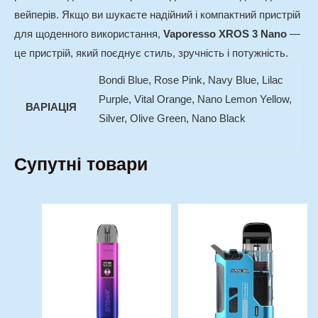
вейперів. Якщо ви шукаєте надійний і компактний пристрій
для щоденного використання,
Vaporesso XROS 3 Nano
—
це пристрій, який поєднує стиль, зручність і потужність.
Bondi Blue, Rose Pink, Navy Blue, Lilac
Purple, Vital Orange, Nano Lemon Yellow,
ВАРІАЦІЯ
Silver, Olive Green, Nano Black
Супутні товари
Оригінальна
Поточна
Цей
Цей
ціна:
ціна:
товар
товар
450,00 грн..
420,00 гр
має
має
кілька
кілька
варіантів.
варіантів.
Параметри
Параметри