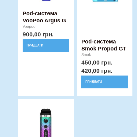
можна
можна
вибрати
вибрати
Pod-система
VooPoo Argus G
на
на
Voopoo
сторінці
сторінці
900,00
грн.
товару
товару
Pod-система
ПРИДБАТИ
Smok Propod GT
Smok
450,00
грн.
420,00
грн.
ПРИДБАТИ
Price
Цей
range:
товар
750,00 грн.
має
through
кілька
850,00 грн.
варіантів.