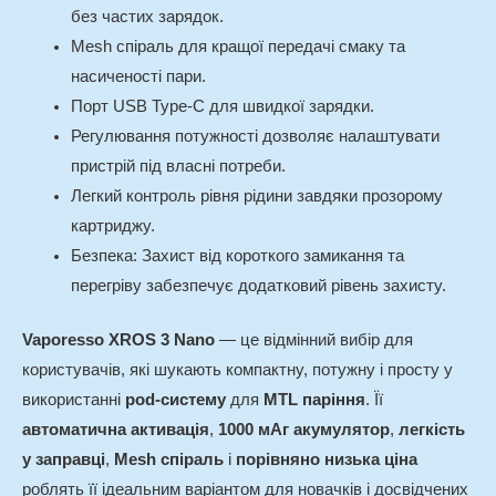
без частих зарядок.
Mesh спіраль для кращої передачі смаку та
насиченості пари.
Порт USB Type-C для швидкої зарядки.
Регулювання потужності дозволяє налаштувати
пристрій під власні потреби.
Легкий контроль рівня рідини завдяки прозорому
картриджу.
Безпека: Захист від короткого замикання та
перегріву забезпечує додатковий рівень захисту.
Vaporesso XROS 3 Nano
— це відмінний вибір для
користувачів, які шукають компактну, потужну і просту у
використанні
pod-систему
для
MTL паріння
. Її
автоматична активація
,
1000 мАг акумулятор
,
легкість
у заправці
,
Mesh спіраль
і
порівняно низька ціна
роблять її ідеальним варіантом для новачків і досвідчених