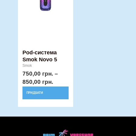
Параметри
можна
вибрати
на
сторінці
товару
Pod-система
Smok Novo 5
Smok
750,00
грн.
–
850,00
грн.
ПРИДБАТИ