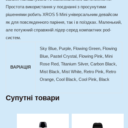
Простота використання у поєднанні з просунутими
рішеннями робить XROS 5 Mini універсальним девайсом
як для повсякденного паріння, так і в поїздках. Маленький,
але потужний справжній лідер серед компактних pod-
систем.
Sky Blue, Purple, Flowing Green, Flowing
Blue, Pastel Crystal, Flowing Pink, Mini
Rose Red, Titanium Silver, Carbon Black,
ВАРІАЦІЯ
Mist Black, Mist White, Retro Pink, Retro
Orange, Cool Black, Cool Pink, Black
Супутні товари
Оригінальна
Поточна
Price
Цей
Цей
ціна:
ціна:
range:
товар
товар