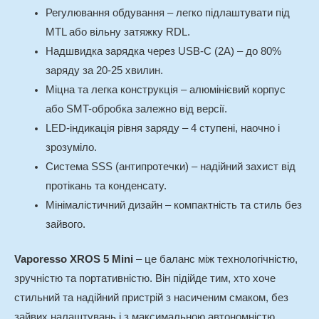
Регулювання обдування – легко підлаштувати під
MTL або вільну затяжку RDL.
Надшвидка зарядка через USB-C (2А) – до 80%
заряду за 20-25 хвилин.
Міцна та легка конструкція – алюмінієвий корпус
або SMT-обробка залежно від версії.
LED-індикація рівня заряду – 4 ступені, наочно і
зрозуміло.
Система SSS (антипротечки) – надійний захист від
протікань та конденсату.
Мінімалістичний дизайн – компактність та стиль без
зайвого.
Vaporesso XROS 5 Mini
– це баланс між технологічністю,
зручністю та портативністю. Він підійде тим, хто хоче
стильний та надійний пристрій з насиченим смаком, без
зайвих налаштувань і з максимальною автономністю.