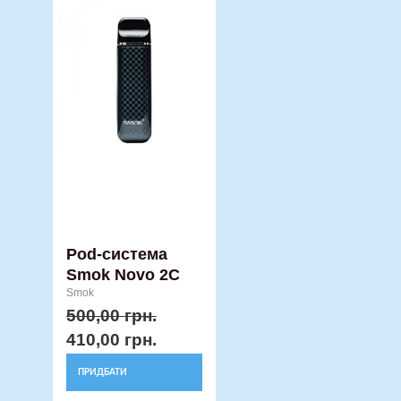
ціна:
ціна:
товар
500,00 грн..
410,00 грн..
має
кілька
варіантів.
Параметри
можна
вибрати
на
сторінці
товару
Pod-система
Smok Novo 2C
Smok
500,00
грн.
410,00
грн.
ПРИДБАТИ