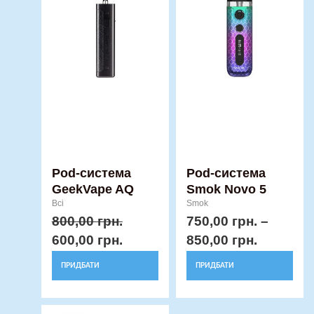
800,00 грн..
600,00 грн..
750,00 г
має
має
through
кілька
кілька
850,00 г
варіантів.
варіантів.
Параметри
Параметри
можна
можна
вибрати
вибрати
на
на
сторінці
сторінці
товару
товару
Pod-система
Pod-система
GeekVape AQ
Smok Novo 5
Всі
Smok
800,00
грн.
750,00
грн.
–
600,00
грн.
850,00
грн.
ПРИДБАТИ
ПРИДБАТИ
Оригінальна
Поточна
Цей