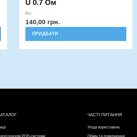
U 0.7 Ом
Всі
140,00
грн.
ПРИДБАТИ
КАТАЛОГ
ЧАСТІ ПИТАННЯ
кції
Угода користувача
агаторазові POD-системи
Обмін та повернення