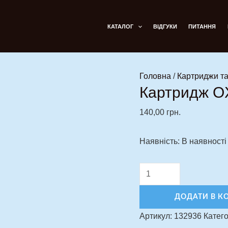
Картридж
OXVA
КАТАЛОГ
ВІДГУКИ
ПИТАННЯ
Xlim
EZ
2ml
Головна
/
Картриджи та
0.6
Картридж OX
ohm
кількість
140,00
грн.
Наявність:
В наявності
ДОДАТИ В К
Артикул:
132936
Катего