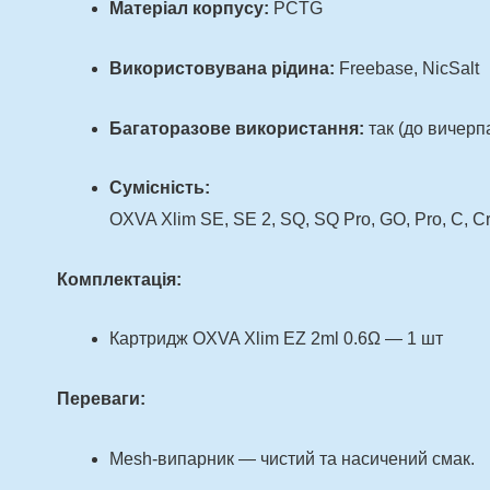
Матеріал корпусу:
PCTG
Використовувана рідина:
Freebase, NicSalt
Багаторазове використання:
так (до вичерп
Сумісність:
OXVA Xlim SE, SE 2, SQ, SQ Pro, GO, Pro, C, Cr
Комплектація:
Картридж OXVA Xlim EZ 2ml 0.6Ω — 1 шт
Переваги:
Mesh-випарник — чистий та насичений смак.