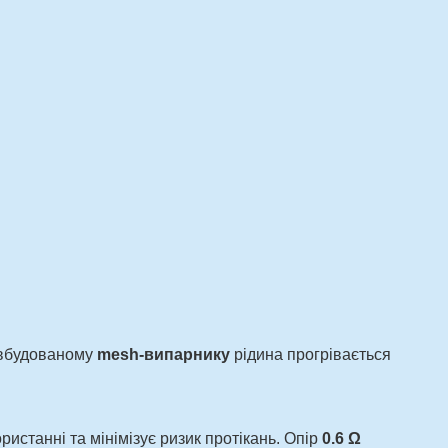
и вбудованому
mesh-випарнику
рідина прогрівається
станні та мінімізує ризик протікань. Опір
0.6 Ω