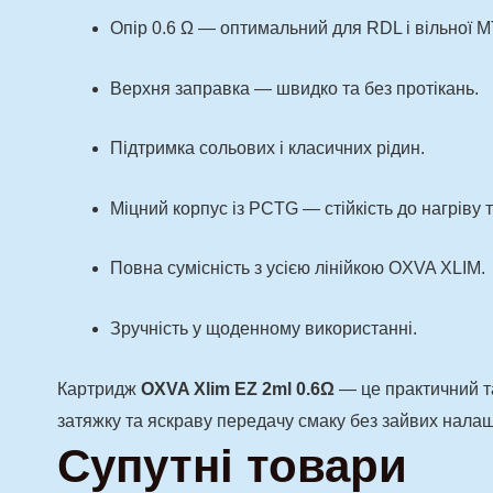
Опір 0.6 Ω — оптимальний для RDL і вільної M
Верхня заправка — швидко та без протікань.
Підтримка сольових і класичних рідин.
Міцний корпус із PCTG — стійкість до нагріву
Повна сумісність з усією лінійкою OXVA XLIM.
Зручність у щоденному використанні.
Картридж
OXVA Xlim EZ 2ml 0.6Ω
— це практичний та
затяжку та яскраву передачу смаку без зайвих нала
Супутні товари