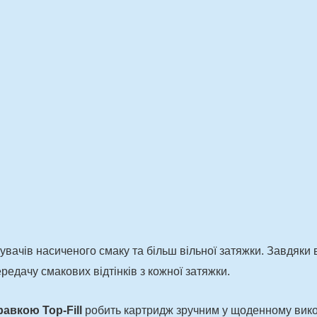
увачів насиченого смаку та більш вільної затяжки. Завдяк
редачу смакових відтінків з кожної затяжки.
авкою Top-Fill
робить картридж зручним у щоденному викори