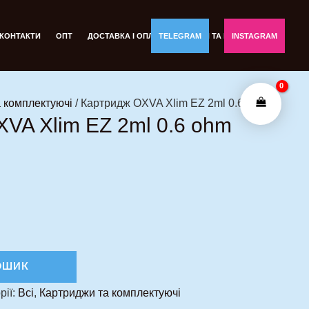
КОНТАКТИ
ОПТ
ДОСТАВКА І ОПЛАТА
TELEGRAM
ОБМІН ТА ПОВЕРНЕННЯ
INSTAGRAM
 комплектуючі
/ Картридж OXVA Xlim EZ 2ml 0.6 ohm
VA Xlim EZ 2ml 0.6 ohm
ОШИК
рії:
Всі
,
Картриджи та комплектуючі