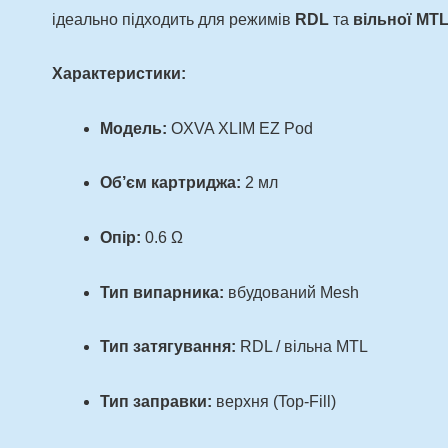
ідеально підходить для режимів
RDL
та
вільної MTL
Характеристики:
Модель:
OXVA XLIM EZ Pod
Об’єм картриджа:
2 мл
Опір:
0.6 Ω
Тип випарника:
вбудований Mesh
Тип затягування:
RDL / вільна MTL
Тип заправки:
верхня (Top-Fill)