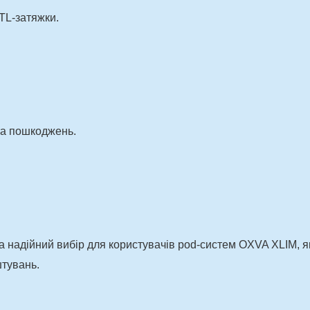
TL-затяжки.
 та пошкоджень.
 надійний вибір для користувачів pod-систем OXVA XLIM, як
штувань.