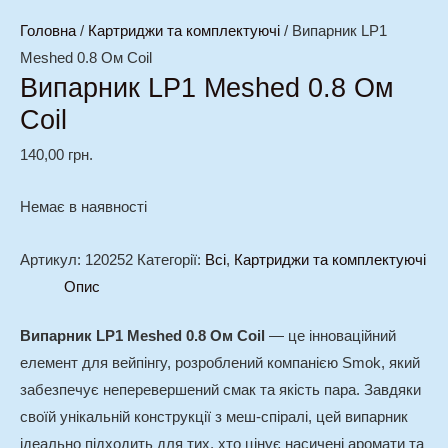
Головна
/
Картриджи та комплектуючі
/ Випарник LP1
Meshed 0.8 Ом Coil
Випарник LP1 Meshed 0.8 Ом
Coil
140,00
грн.
Немає в наявності
Артикул:
120252
Категорії:
Всі
,
Картриджи та комплектуючі
Опис
Випарник LP1 Meshed 0.8 Ом Coil
— це інноваційний
елемент для вейпінгу, розроблений компанією Smok, який
забезпечує неперевершений смак та якість пара. Завдяки
своїй унікальній конструкції з меш-спіралі, цей випарник
ідеально підходить для тих, хто цінує насичені аромати та