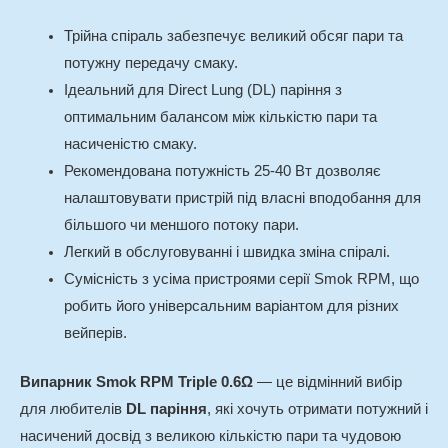
Трійна спіраль забезпечує великий обсяг пари та
потужну передачу смаку.
Ідеальний для Direct Lung (DL) паріння з
оптимальним балансом між кількістю пари та
насиченістю смаку.
Рекомендована потужність 25-40 Вт дозволяє
налаштовувати пристрій під власні вподобання для
більшого чи меншого потоку пари.
Легкий в обслуговуванні і швидка зміна спіралі.
Сумісність з усіма пристроями серії Smok RPM, що
робить його універсальним варіантом для різних
вейперів.
Випарник Smok RPM Triple 0.6Ω
— це відмінний вибір
для любителів
DL паріння
, які хочуть отримати потужний і
насичений досвід з великою кількістю пари та чудовою