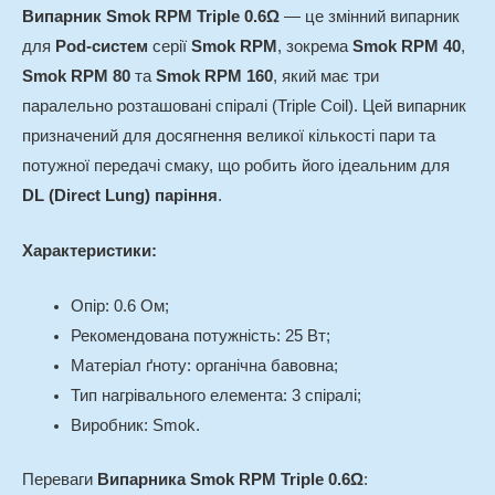
Випарник Smok RPM Triple 0.6Ω
— це змінний випарник
для
Pod-систем
серії
Smok RPM
, зокрема
Smok RPM 40
,
Smok RPM 80
та
Smok RPM 160
, який має три
паралельно розташовані спіралі (Triple Coil). Цей випарник
призначений для досягнення великої кількості пари та
потужної передачі смаку, що робить його ідеальним для
DL (Direct Lung) паріння
.
Характеристики:
Опір: 0.6 Ом;
Рекомендована потужність: 25 Вт;
Матеріал ґноту: органічна бавовна;
Тип нагрівального елемента: 3 спіралі;
Виробник: Smok.
Переваги
Випарника Smok RPM Triple 0.6Ω
: