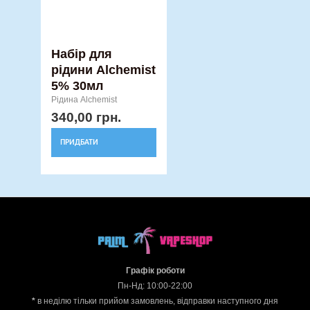
на
сторінці
товару
Набір для
рідини Alchemist
5% 30мл
Рідина Alchemist
340,00
грн.
ПРИДБАТИ
Графік роботи
Пн-Нд: 10:00-22:00
*
в неділю тільки прийом замовлень, відправки наступного дня