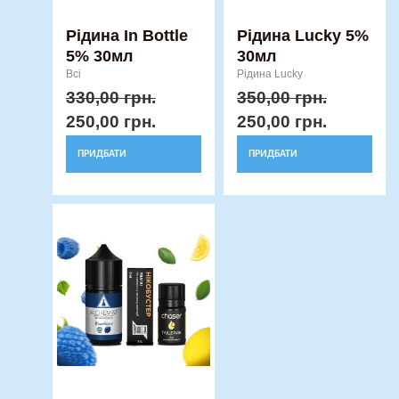
товару
товару
Рідина In Bottle
Рідина Lucky 5%
5% 30мл
30мл
Всі
Рідина Lucky
330,00
грн.
350,00
грн.
250,00
грн.
250,00
грн.
ПРИДБАТИ
ПРИДБАТИ
Цей
товар
має
кілька
варіантів.
Параметри
можна
вибрати