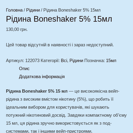
Головна
/
Рідини
/ Рідина Boneshaker 5% 15мл
Рідина Boneshaker 5% 15мл
130,00
грн.
Цей товар відсутній в наявності і зараз недоступний.
Артикул:
122073
Категорії:
Всі
,
Рідини
Позначка:
15мл
Опис
Додаткова інформація
Рідина Boneshaker 5% 15 мл
— це високоякісна вейп-
рідина з високим вмістом нікотину (5%), що робить її
ідеальним вибором для користувачів, які шукають
потужний нікотиновий досвід. Завдяки компактному об’єму
15 мл, ця рідина зручно використовується як з под-
системами, так і іншими вейп-пристроями.