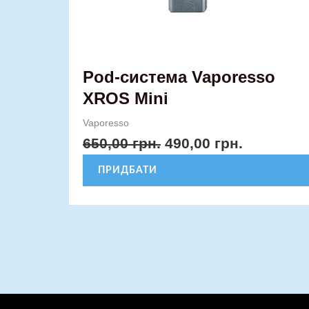
сторінці
товару
Pod-система Vaporesso
XROS Mini
Vaporesso
650,00
грн.
490,00
грн.
ПРИДБАТИ