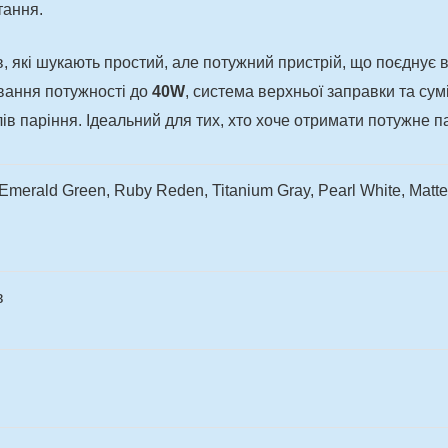
тання.
, які шукають простий, але потужний пристрій, що поєднує в
вання потужності до
40W
, система верхньої заправки та сум
ів паріння. Ідеальний для тих, хто хоче отримати потужне 
 Emerald Green, Ruby Reden, Titanium Gray, Pearl White, Matte 
в