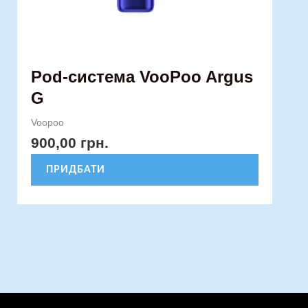
сторінці
товару
Pod-система VooPoo Argus
G
Voopoo
900,00
грн.
ПРИДБАТИ