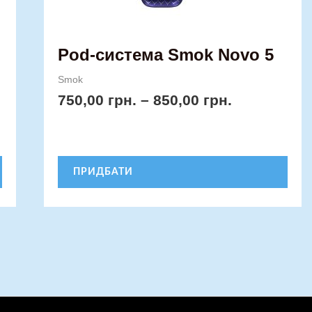
сторінці
товару
Pod-система Smok Novo 5
Smok
750,00
грн.
–
850,00
грн.
ПРИДБАТИ