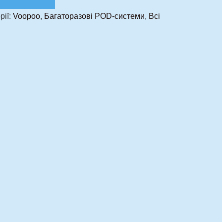
рії:
Voopoo
,
Багаторазові POD-системи
,
Всі