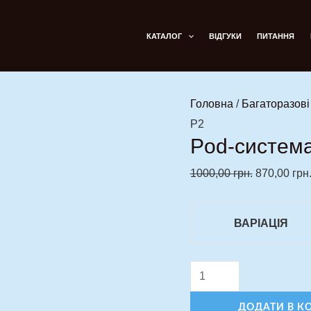
Pod-
Оригіналь
система
ціна:
КАТАЛОГ
ВІДГУКИ
ПИТАННЯ
VooPoo
1000,00 грн
Argus
P2
Головна
/
Багаторазов
кількість
P2
Pod-система
1000,00
грн.
870,00
грн
ВАРІАЦІЯ
ДОДАТИ В К