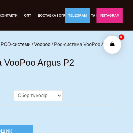
на
Поточна
ціна:
КОНТАКТИ
ОПТ
ДОСТАВКА І ОПЛАТА
TELEGRAM
ОБМІН ТА ПОВЕРНЕННЯ
INSTAGRAM
..
870,00 грн..
і POD-системи
/
Voopoo
/ Pod-система VooPoo Argus
 VooPoo Argus P2
.
ОШИК