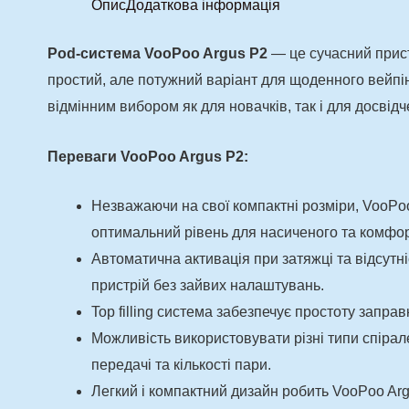
Опис
Додаткова інформація
Pod-система VooPoo Argus P2
— це сучасний прист
простий, але потужний варіант для щоденного вейпі
відмінним вибором як для новачків, так і для досвід
Переваги VooPoo Argus P2:
Незважаючи на свої компактні розміри, VooPo
оптимальний рівень для насиченого та комфор
Автоматична активація при затяжці та відсутн
пристрій без зайвих налаштувань.
Top filling система забезпечує простоту запра
Можливість використовувати різні типи спірал
передачі та кількості пари.
Легкий і компактний дизайн робить VooPoo Arg