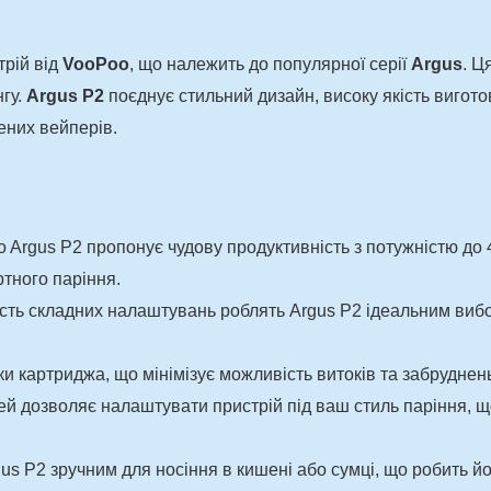
рій від
VooPoo
, що належить до популярної серії
Argus
. Ц
нгу.
Argus P2
поєднує стильний дизайн, високу якість вигото
чених вейперів.
o Argus P2 пропонує чудову продуктивність з потужністю д
тного паріння.
ість складних налаштувань роблять Argus P2 ідеальним вибо
вки картриджа, що мінімізує можливість витоків та забруднен
ей дозволяє налаштувати пристрій під ваш стиль паріння, 
us P2 зручним для носіння в кишені або сумці, що робить йо