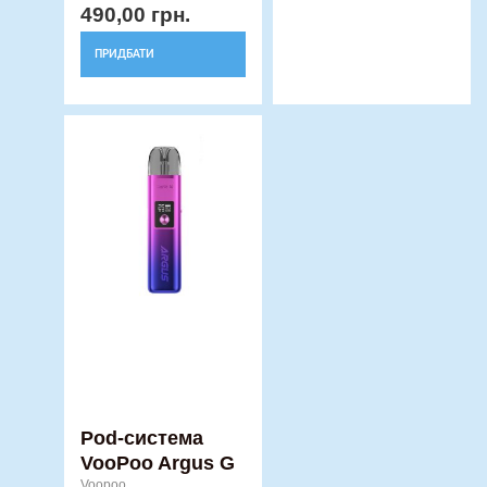
490,00
грн.
ПРИДБАТИ
Цей
товар
має
кілька
варіантів.
Параметри
можна
вибрати
на
сторінці
товару
Pod-система
VooPoo Argus G
Voopoo