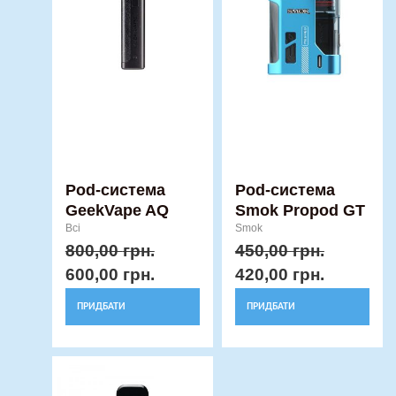
кілька
кілька
варіантів.
варіантів.
Параметри
Параметри
можна
можна
вибрати
вибрати
на
на
сторінці
сторінці
товару
товару
Pod-система
Pod-система
GeekVape AQ
Smok Propod GT
Всі
Smok
800,00
грн.
450,00
грн.
600,00
грн.
420,00
грн.
ПРИДБАТИ
ПРИДБАТИ
Оригінальна
Поточна
Цей
ціна:
ціна:
товар