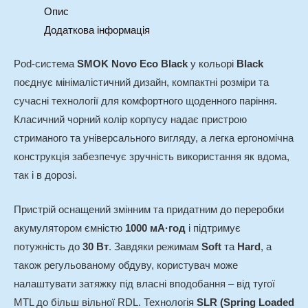
Опис
Додаткова інформація
Pod-система
SMOK Novo Eco Black
у кольорі
Black
поєднує мінімалістичний дизайн, компактні розміри та
сучасні технології для комфортного щоденного паріння.
Класичний чорний колір корпусу надає пристрою
стриманого та універсального вигляду, а легка ергономічна
конструкція забезпечує зручність використання як вдома,
так і в дорозі.
Пристрій оснащений змінним та придатним до переробки
акумулятором ємністю
1000 мА·год
і підтримує
потужність до
30 Вт
. Завдяки режимам
Soft
та
Hard
, а
також регульованому обдуву, користувач може
налаштувати затяжку під власні вподобання – від тугої
MTL до більш вільної RDL. Технологія
SLR (Spring Loaded