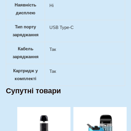
Наявність
Ні
дисплею
Тип порту
USB Type-C
заряджання
Кабель
Так
заряджання
Картридж у
Так
комплекті
Супутні товари
Оригінальна
Поточна
Оригінальна
Поточна
Цей
Цей
ціна:
ціна:
ціна:
ціна:
товар
товар
800,00 грн..
600,00 грн..
450,00 грн..
420,00 гр
має
має