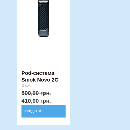
500,00 грн..
410,00 грн..
має
кілька
варіантів.
Параметри
можна
вибрати
на
сторінці
товару
Pod-система
Smok Novo 2C
Smok
500,00
грн.
410,00
грн.
ПРИДБАТИ