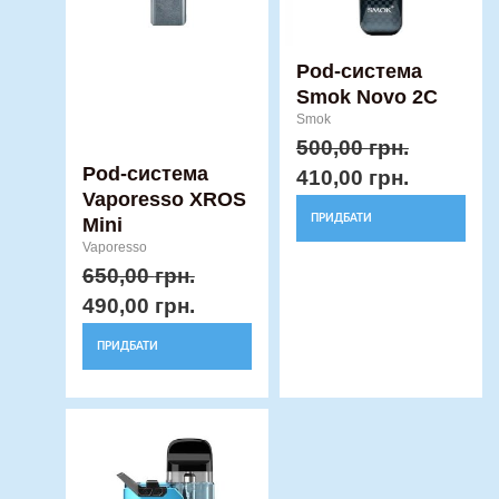
Параметри
Параметри
можна
можна
вибрати
вибрати
Pod-система
Smok Novo 2C
на
на
Smok
сторінці
сторінці
500,00
грн.
товару
товару
Pod-система
410,00
грн.
Vaporesso XROS
ПРИДБАТИ
Mini
Vaporesso
650,00
грн.
490,00
грн.
ПРИДБАТИ
Оригінальна
Поточна
Цей
ціна:
ціна:
товар
450,00 грн..
420,00 грн..
має