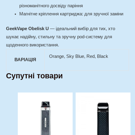
різноманітного досвіду паріння
Магнітне кріплення картриджа:
для зручної заміни
GeekVape Obelisk U
— ідеальний вибір для тих, хто
шукає надійну, стильну та зручну pod-систему для
щоденного використання.
Orange, Sky Blue, Red, Black
ВАРІАЦІЯ
Супутні товари
Оригінальна
Поточна
Оригінальна
Поточна
Цей
Цей
ціна:
ціна:
ціна:
ціна:
товар
товар
650,00 грн..
490,00 грн..
500,00 грн..
410,00 гр
має
має
кілька
кілька
варіантів.
варіантів.