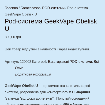
Головна
/
Багаторазові POD-системи
/ Pod-система
GeekVape Obelisk U
Pod-система GeekVape Obelisk
U
800,00
грн.
Цей товар відсутній в наявності і зараз недоступний.
Артикул:
120002
Категорії:
Багаторазові POD-системи
,
Всі
Опис
Додаткова інформація
GeekVape Obelisk U
— це компактна та стильна pod-
система, розроблена для комфортного
MTL-паріння
(затяжка “від щоки до легенів”).
Пристрій оснащений
вбудованим акумулятором ємністю
950 мА·год
, що