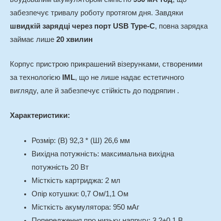
забезпечує тривалу роботу протягом дня.
Завдяки
швидкій зарядці через порт USB Type-C
, повна зарядка
займає лише
20 хвилин
Корпус пристрою прикрашений візерунками, створеними
за технологією
IML
, що не лише надає естетичного
вигляду, але й забезпечує стійкість до подряпин
.
Характеристики:
Розмір: (В) 92,3 * (Ш) 26,6 мм
Вихідна потужність: максимальна вихідна
потужність 20 Вт
Місткість картриджа: 2 мл
Опір котушки: 0,7 Ом/1,1 Ом
Місткість акумулятора: 950 мАг
Попередження про низьку напругу: 3,2±0,1 В