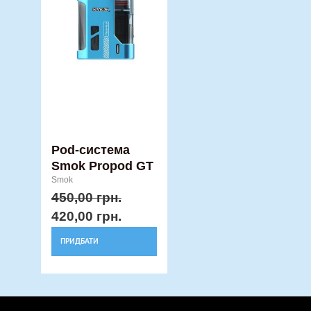
кілька
варіантів.
Параметри
можна
вибрати
на
сторінці
товару
Pod-система
Smok Propod GT
Smok
450,00
грн.
420,00
грн.
ПРИДБАТИ