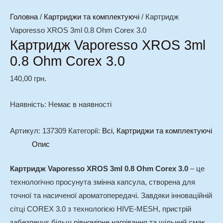
Головна
/
Картриджи та комплектуючі
/ Картридж
Vaporesso XROS 3ml 0.8 Ohm Corex 3.0
Картридж Vaporesso XROS 3ml
0.8 Ohm Corex 3.0
140,00
грн.
Наявність:
Немає в наявності
Артикул:
137309
Категорії:
Всі
,
Картриджи та комплектуючі
Опис
Картридж Vaporesso XROS 3ml 0.8 Ohm Corex 3.0
– це
технологічно просунута змінна капсула, створена для
точної та насиченої ароматопередачі. Завдяки інноваційній
сітці COREX 3.0 з технологією HIVE-MESH, пристрій
забезпечує більш рівномірне нагрівання та щільний смак