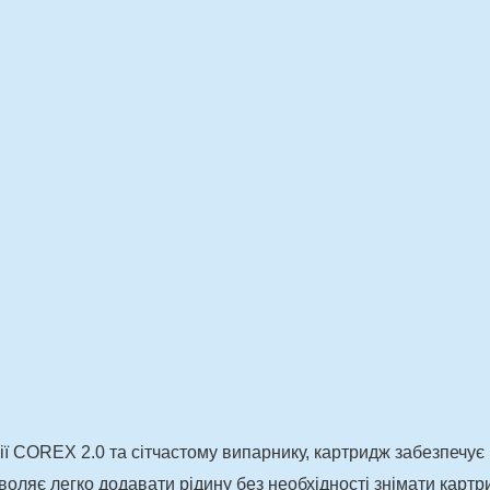
ії COREX 2.0 та сітчастому випарнику, картридж забезпечує 
оляє легко додавати рідину без необхідності знімати картр