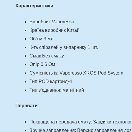
Характеристики:
Виробник Vaporesso
Країна виробник Китай
Об’єм 3 мл
К-ть спіралей у випарнику 1 шт.
Смак Без смаку
Опір 0,6 Ом
Сумісність із: Vaporesso XROS Pod System
Тип POD картриджі
Тип з’єднання: магнітний
Переваги:
Покращена передача смаку:
Завдяки технолог
Зручне заправлення:
Верхнє заправлення дозв