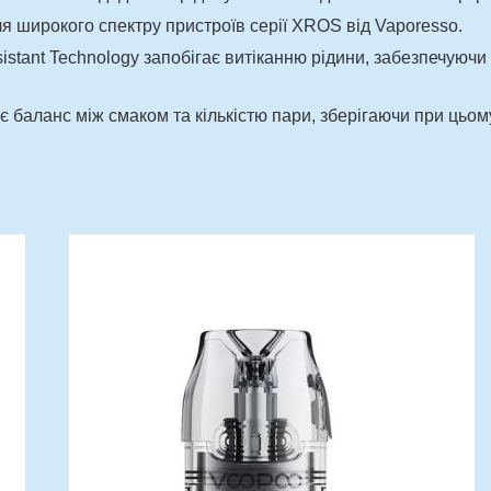
я широкого спектру пристроїв серії XROS від Vaporesso.
stant Technology запобігає витіканню рідини, забезпечуючи 
є баланс між смаком та кількістю пари, зберігаючи при цьом