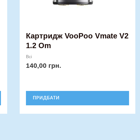
Картридж VooPoo Vmate V2
1.2 Om
Всі
140,00
грн.
ПРИДБАТИ