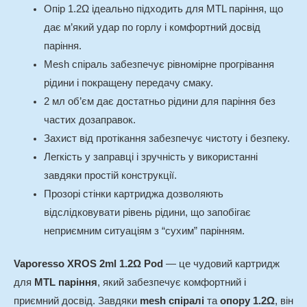
Опір 1.2Ω ідеально підходить для MTL паріння, що
дає м’який удар по горлу і комфортний досвід
паріння.
Mesh спіраль забезпечує рівномірне прогрівання
рідини і покращену передачу смаку.
2 мл об’єм дає достатньо рідини для паріння без
частих дозаправок.
Захист від протікання забезпечує чистоту і безпеку.
Легкість у заправці і зручність у використанні
завдяки простій конструкції.
Прозорі стінки картриджа дозволяють
відслідковувати рівень рідини, що запобігає
неприємним ситуаціям з “сухим” парінням.
Vaporesso XROS 2ml 1.2Ω Pod
— це чудовий картридж
для
MTL паріння
, який забезпечує комфортний і
приємний досвід. Завдяки
mesh спіралі
та
опору 1.2Ω
, він