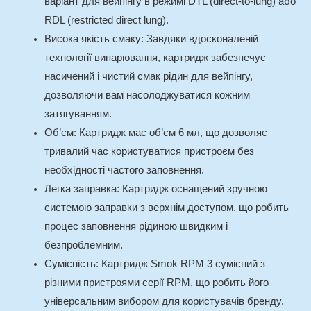
варіант для вейпінгу в режимі DTL (direct-to-lung) або
RDL (restricted direct lung).
Висока якість смаку
: Завдяки вдосконаленій
технології випарювання, картридж забезпечує
насичений і чистий смак рідин для вейпінгу,
дозволяючи вам насолоджуватися кожним
затягуванням.
Об’єм
: Картридж має об’єм 6 мл, що дозволяє
тривалий час користуватися пристроєм без
необхідності частого заповнення.
Легка заправка
: Картридж оснащений зручною
системою заправки з верхнім доступом, що робить
процес заповнення рідиною швидким і
безпроблемним.
Сумісність
: Картридж Smok RPM 3 сумісний з
різними пристроями серії RPM, що робить його
універсальним вибором для користувачів бренду.