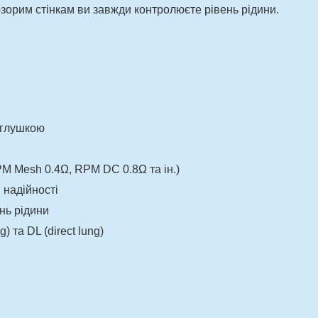
озорим стінкам ви завжди контролюєте рівень рідини.
аглушкою
PM Mesh 0.4Ω, RPM DC 0.8Ω та ін.)
 надійності
нь рідини
) та DL (direct lung)