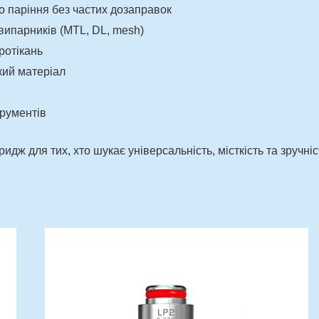
го паріння без частих дозаправок
 випарників (MTL, DL, mesh)
ротікань
кий матеріал
трументів
идж для тих, хто шукає універсальність, місткість та зручніс