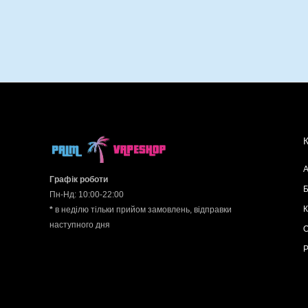
А
Графік роботи
Б
Пн-Нд: 10:00-22:00
К
*
в неділю тільки прийом замовлень, відправки
наступного дня
О
Р