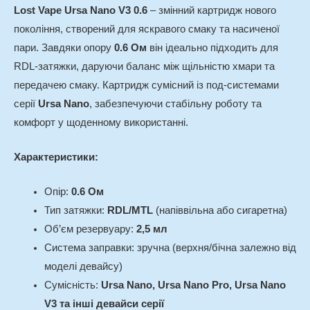
Lost Vape Ursa Nano V3 0.6
– змінний картридж нового
покоління, створений для яскравого смаку та насиченої
пари. Завдяки опору
0.6 Ом
він ідеально підходить для
RDL-затяжки, даруючи баланс між щільністю хмари та
передачею смаку. Картридж сумісний із под-системами
серії
Ursa Nano
, забезпечуючи стабільну роботу та
комфорт у щоденному використанні.
Характеристики:
Опір:
0.6 Ом
Тип затяжки:
RDL/MTL
(напіввільна або сигаретна)
Об’єм резервуару:
2,5 мл
Система заправки: зручна (верхня/бічна залежно від
моделі девайсу)
Сумісність:
Ursa Nano, Ursa Nano Pro, Ursa Nano
V3 та інші девайси серії