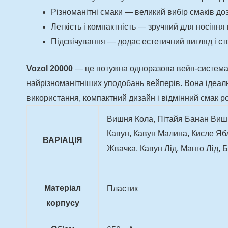
Різноманітні смаки — великий вибір смаків до
Легкість і компактність — зручний для носіння
Підсвічування — додає естетичний вигляд і ст
Vozol 20000
— це потужна одноразова вейп-система, я
найрізноманітніших уподобань вейперів. Вона ідеаль
використання, компактний дизайн і відмінний смак 
Вишня Кола, Пітайя Банан Вишн
Кавун, Кавун Малина, Кисле Яб
ВАРІАЦІЯ
Жвачка, Кавун Лід, Манго Лід,
Матеріал
Пластик
корпусу