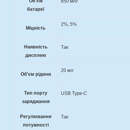
Об'єм
650 мАг
батареї
2%, 5%
Міцність
Наявність
Так
дисплею
20 мл
Об'єм рідини
Тип порту
USB Type-C
заряджання
Регулювання
Так
потужності