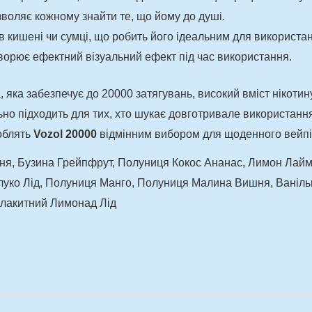
зволяє кожному знайти те, що йому до душі.
 в кишені чи сумці, що робить його ідеальним для використан
ворює ефектний візуальний ефект під час використання.
ка забезпечує до 20000 затягувань, високий вміст нікотину
но підходить для тих, хто шукає довготривале використанн
роблять
Vozol 20000
відмінним вибором для щоденного вейпі
я, Бузина Грейпфрут, Полуниця Кокос Ананас, Лимон Лайм, 
луко Лід, Полуниця Манго, Полуниця Малина Вишня, Ванільн
 Блакитний Лимонад Лід