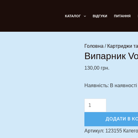
Випарник
VooPoo
КАТАЛОГ
ВІДГУКИ
ПИТАННЯ
PnP-
TW30
Coil
Головна
/
Картриджи та
0.3
Випарник Vo
кількість
130,00
грн.
Наявність:
В наявності
ДОДАТИ В К
Артикул:
123155
Катего