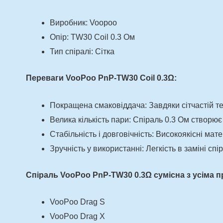
Виробник: Voopoo
Опір: TW30 Coil 0.3 Ом
Тип спіралі: Сітка
Переваги VooPoo PnP-TW30 Coil 0.3Ω:
Покращена смаковіддача: Завдяки сітчастій те
Велика кількість пари: Спіраль 0.3 Ом створю
Стабільність і довговічність: Високоякісні мат
Зручність у використанні: Легкість в заміні сп
Спіраль VooPoo PnP-TW30 0.3Ω сумісна з усіма п
VooPoo Drag S
VooPoo Drag X