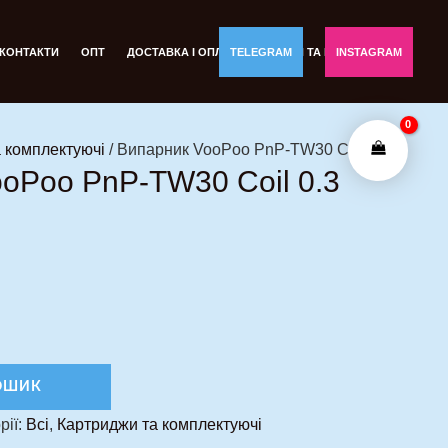
КОНТАКТИ
ОПТ
ДОСТАВКА І ОПЛАТА
TELEGRAM
ОБМІН ТА ПОВЕРНЕННЯ
INSTAGRAM
 комплектуючі
/ Випарник VooPoo PnP-TW30 Coil 0.3
oPoo PnP-TW30 Coil 0.3
ОШИК
рії:
Всі
,
Картриджи та комплектуючі