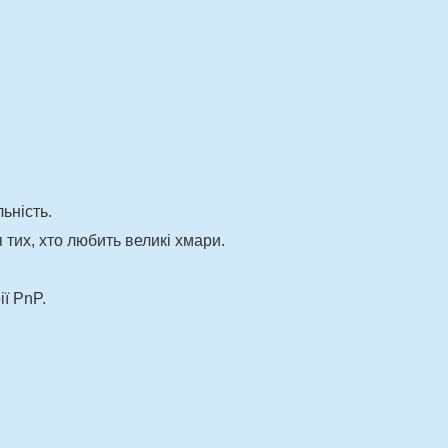
ьність.
 тих, хто любить великі хмари.
ії PnP.