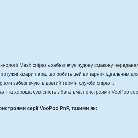
хнології Mesh спіраль забезпечує чудову смакову передавал
є потужні хмари пара, що робить цей випарник ідеальним для
еріали забезпечують довгий термін служби спіралі.
іралі та хороша сумісність з багатьма пристроями VooPoo сер
ристроями серії VooPoo PnP, такими як: