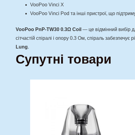
VooPoo Vinci X
VooPoo Vinci Pod та інші пристрої, що підтри
VooPoo PnP-TW30 0.3Ω Coil
— це відмінний вибір д
сітчастій спіралі і опору 0.3 Ом, спіраль забезпечує
Lung
.
Супутні товари