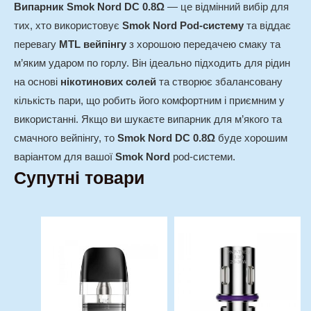
Випарник Smok Nord DC 0.8Ω
— це відмінний вибір для
тих, хто використовує
Smok Nord Pod-систему
та віддає
перевагу
MTL вейпінгу
з хорошою передачею смаку та
м’яким ударом по горлу. Він ідеально підходить для рідин
на основі
нікотинових солей
та створює збалансовану
кількість пари, що робить його комфортним і приємним у
використанні. Якщо ви шукаєте випарник для м’якого та
смачного вейпінгу, то
Smok Nord DC 0.8Ω
буде хорошим
варіантом для вашої
Smok Nord
pod-системи.
Супутні товари