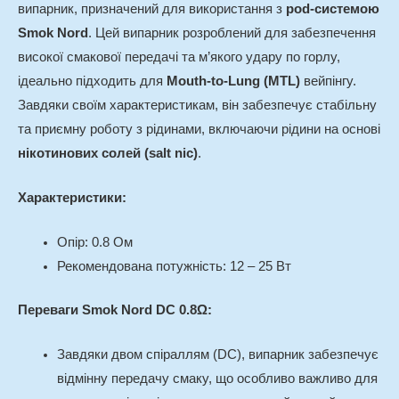
випарник, призначений для використання з
pod-системою
Smok Nord
. Цей випарник розроблений для забезпечення
високої смакової передачі та м’якого удару по горлу,
ідеально підходить для
Mouth-to-Lung (MTL)
вейпінгу.
Завдяки своїм характеристикам, він забезпечує стабільну
та приємну роботу з рідинами, включаючи рідини на основі
нікотинових солей (salt nic)
.
Характеристики:
Опір: 0.8 Ом
Рекомендована потужність: 12 – 25 Вт
Переваги Smok Nord DC 0.8Ω:
Завдяки двом спіраллям (DC), випарник забезпечує
відмінну передачу смаку, що особливо важливо для