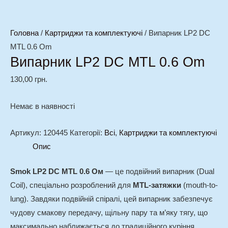
Головна
/
Картриджи та комплектуючі
/ Випарник LP2 DC
MTL 0.6 Om
Випарник LP2 DC MTL 0.6 Om
130,00
грн.
Немає в наявності
Артикул:
120445
Категорії:
Всі
,
Картриджи та комплектуючі
Опис
Smok LP2 DC MTL 0.6 Ом
— це подвійний випарник (Dual
Coil), спеціально розроблений для
MTL-затяжки
(mouth-to-
lung). Завдяки подвійній спіралі, цей випарник забезпечує
чудову смакову передачу, щільну пару та м’яку тягу, що
максимально наближається до традиційного куріння.