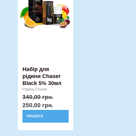
кілька
варіантів.
Параметри
можна
вибрати
на
сторінці
товару
Набір для
рідини Chaser
Black 5% 30мл
Рідина Chaser
340,00
грн.
250,00
грн.
ПРИДБАТИ