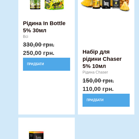
Параметри
Параметри
можна
можна
вибрати
вибрати
Рідина In Bottle
5% 30мл
на
на
Всі
сторінці
сторінці
330,00
грн.
товару
товару
Набір для
250,00
грн.
рідини Chaser
ПРИДБАТИ
5% 10мл
Рідина Chaser
150,00
грн.
110,00
грн.
ПРИДБАТИ
Оригінальна
Поточна
Цей
ціна:
ціна:
товар
340,00 грн..
250,00 грн..
має