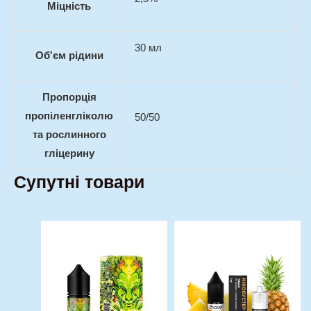
Міцність
30 мл
Об'єм рідини
Пропорція
пропіленгліколю
50/50
та рослинного
гліцерину
Супутні товари
Оригінальна
Поточна
Оригінальна
Поточна
Цей
Цей
ціна:
ціна:
ціна:
ціна:
товар
товар
330,00 грн..
250,00 грн..
150,00 грн..
110,00 гр
має
має
кілька
кілька
варіантів.
варіантів.