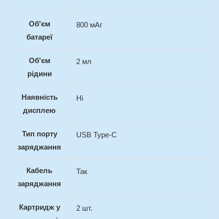
Об'єм
800 мАг
батареї
Об'єм
2 мл
рідини
Наявність
Ні
дисплею
Тип порту
USB Type-C
заряджання
Кабель
Так
заряджання
Картридж у
2 шт.