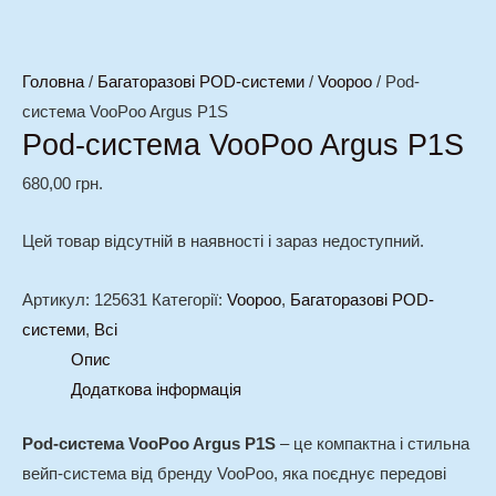
Головна
/
Багаторазові POD-системи
/
Voopoo
/ Pod-
система VooPoo Argus P1S
Pod-система VooPoo Argus P1S
680,00
грн.
Цей товар відсутній в наявності і зараз недоступний.
Артикул:
125631
Категорії:
Voopoo
,
Багаторазові POD-
системи
,
Всі
Опис
Додаткова інформація
Pod-система VooPoo Argus P1S
– це компактна і стильна
вейп-система від бренду VooPoo, яка поєднує передові