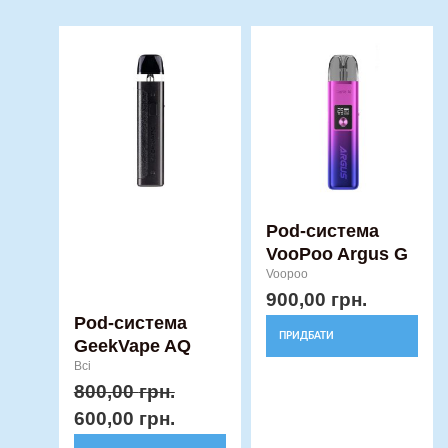
Оригінальна
Поточна
Цей
Цей
ціна:
ціна:
товар
товар
800,00 грн..
600,00 грн..
має
має
кілька
кілька
варіантів.
варіантів.
Параметри
Параметри
можна
можна
вибрати
вибрати
Pod-система
VooPoo Argus G
на
на
Voopoo
сторінці
сторінці
900,00
грн.
товару
товару
Pod-система
ПРИДБАТИ
GeekVape AQ
Всі
800,00
грн.
600,00
грн.