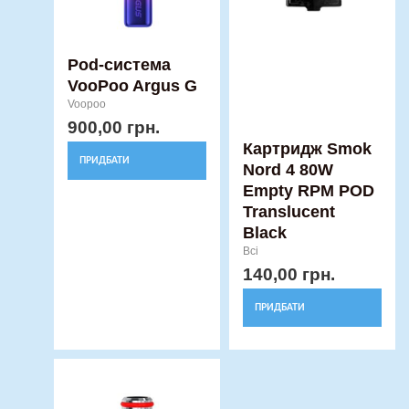
Параметри
можна
вибрати
Pod-система
VooPoo Argus G
на
Voopoo
сторінці
900,00
грн.
товару
Картридж Smok
ПРИДБАТИ
Nord 4 80W
Empty RPM POD
Translucent
Black
Всі
140,00
грн.
ПРИДБАТИ