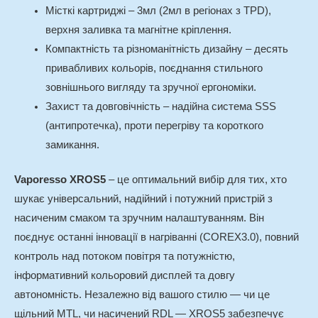
Місткі картриджі – 3мл (2мл в регіонах з TPD),
верхня заливка та магнітне кріплення.
Компактність та різноманітність дизайну – десять
привабливих кольорів, поєднання стильного
зовнішнього вигляду та зручної ергономіки.
Захист та довговічність – надійна система SSS
(антипротечка), проти перегріву та короткого
замикання.
Vaporesso XROS5
– це оптимальний вибір для тих, хто
шукає універсальний, надійний і потужний пристрій з
насиченим смаком та зручним налаштуванням. Він
поєднує останні інновації в нагріванні (COREX3.0), повний
контроль над потоком повітря та потужністю,
інформативний кольоровий дисплей та довгу
автономність. Незалежно від вашого стилю — чи це
щільний MTL, чи насичений RDL — XROS5 забезпечує