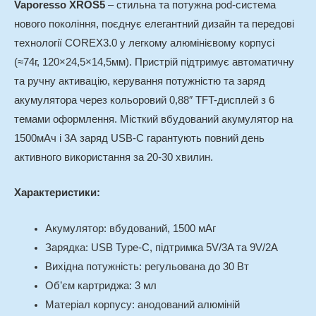
Vaporesso XROS5
– стильна та потужна pod-система
нового покоління, поєднує елегантний дизайн та передові
технології COREX3.0 у легкому алюмінієвому корпусі
(≈74г, 120×24,5×14,5мм). Пристрій підтримує автоматичну
та ручну активацію, керування потужністю та заряд
акумулятора через кольоровий 0,88″ TFT-дисплей з 6
темами оформлення. Місткий вбудований акумулятор на
1500мАч і 3А заряд USB-C гарантують повний день
активного використання за 20-30 хвилин.
Характеристики:
Акумулятор: вбудований, 1500 мАг
Зарядка: USB Type-C, підтримка 5V/3A та 9V/2A
Вихідна потужність: регульована до 30 Вт
Об’єм картриджа: 3 мл
Матеріал корпусу: анодований алюміній