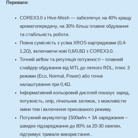
Переваги:
COREX3.0 з Hive‑Mesh — забезпечує на 40% кращу
ароматопередачу, на 30% більш плавне обдування
та стабільність роботи.
Повна сумісність з усіма XROS-картриджами (0,4-
1,2Ω), включаючи нові 0,6/0,8Ω з COREX3.0.
Точний airflow та регуляція потужності – плавний
слайдер обдування від MTL до легкого RDL, плюс 3
режими (Eco, Normal, Power) або точне
налаштування при 0,4Ω.
Інформативний кольоровий дисплей показує заряд,
потужність, опір, лічильник затяжок, з можливістю
зміни тем і включення прихованого режиму.
Потужний акумулятор 1500мАч + 3А заряджання –
швидке підзаряджання до 80% за 20-30 хвилин,
підтримує тривале використання .