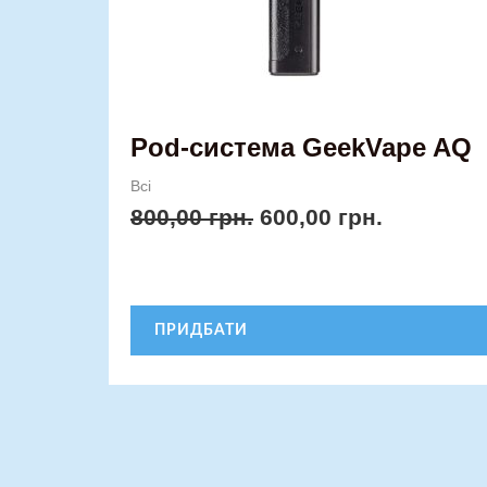
вибрати
на
сторінці
товару
Pod-система GeekVape AQ
Всі
800,00
грн.
600,00
грн.
ПРИДБАТИ