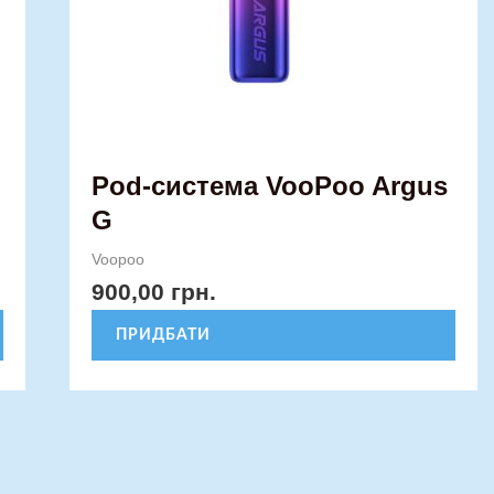
вибрати
на
сторінці
товару
Pod-система VooPoo Argus
G
Voopoo
900,00
грн.
ПРИДБАТИ