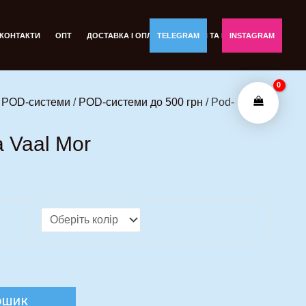
а
оточна
іна:
КОНТАКТИ
ОПТ
ДОСТАВКА І ОПЛАТА
TELEGRAM
ОБМІН ТА ПОВЕРНЕННЯ
INSTAGRAM
60,00 грн..
і POD-системи
/
POD-системи до 500 грн
/ Pod-
 Vaal Mor
ОШИК