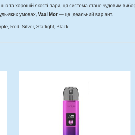
нню та хорошій якості пари, ця система стане чудовим виб
удь-яких умовах,
Vaal Mor
— це ідеальний варіант.
ple, Red, Silver, Starlight, Black
Цей
товар
н..
має
кілька
варіантів.
Параметри
можна