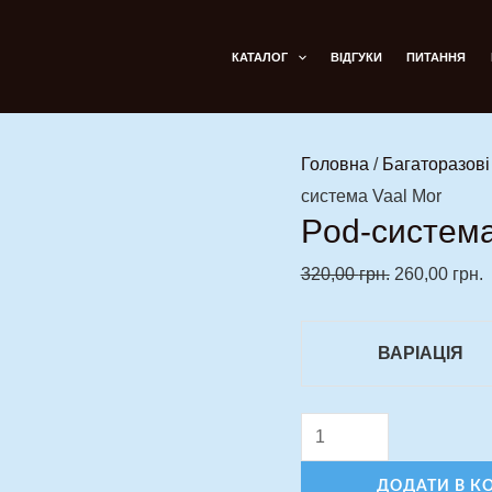
Pod-
Оригінальн
П
система
ціна:
ц
КАТАЛОГ
ВІДГУКИ
ПИТАННЯ
Vaal
320,00 грн..
2
Mor
кількість
Головна
/
Багаторазов
система Vaal Mor
Pod-система
320,00
грн.
260,00
грн.
ВАРІАЦІЯ
ДОДАТИ В К