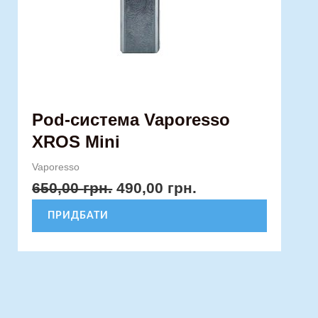
вибрати
на
сторінці
товару
Pod-система Vaporesso
XROS Mini
Vaporesso
650,00
грн.
490,00
грн.
ПРИДБАТИ