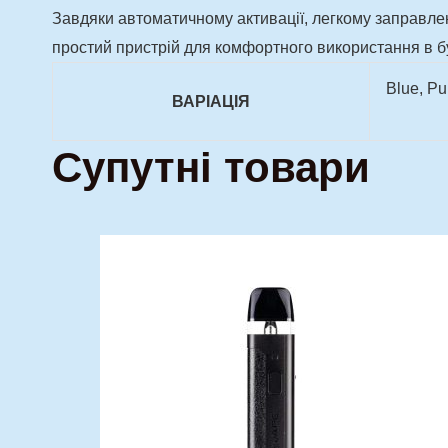
Завдяки автоматичному активації, легкому заправле
простий пристрій для комфортного використання в б
Blue, Pur
ВАРІАЦІЯ
Супутні товари
Оригінальна
Поточна
Цей
ціна:
ціна:
товар
800,00 грн..
600,00 гр
має
кілька
варіантів.
Параметри
можна