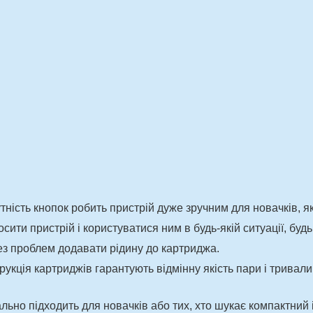
тність кнопок робить пристрій дуже зручним для новачків, я
сити пристрій і користуватися ним в будь-якій ситуації, будь
ез проблем додавати рідину до картриджа.
рукція картриджів гарантують відмінну якість пари і тривал
еально підходить для новачків або тих, хто шукає компактний