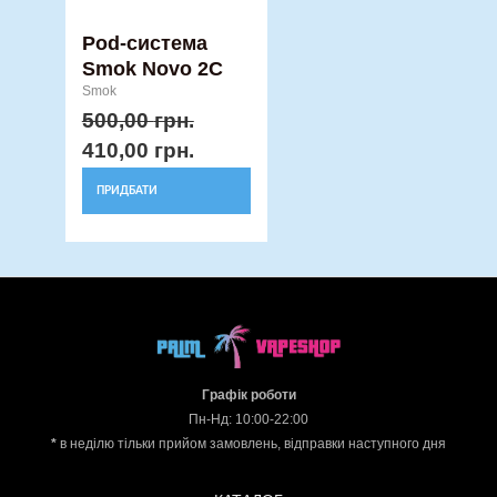
товару
Pod-система
Smok Novo 2C
Smok
500,00
грн.
410,00
грн.
ПРИДБАТИ
Графік роботи
Пн-Нд: 10:00-22:00
*
в неділю тільки прийом замовлень, відправки наступного дня