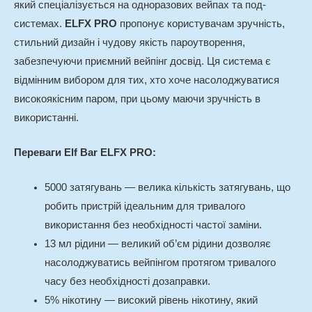
який спеціалізується на одноразових вейпах та под-
системах.
ELFX PRO
пропонує користувачам зручність,
стильний дизайн і чудову якість пароутворення,
забезпечуючи приємний вейпінг досвід. Ця система є
відмінним вибором для тих, хто хоче насолоджуватися
високоякісним паром, при цьому маючи зручність в
використанні.
Переваги Elf Bar ELFX PRO:
5000 затягувань — велика кількість затягувань, що
робить пристрій ідеальним для тривалого
використання без необхідності частої заміни.
13 мл рідини — великий об’єм рідини дозволяє
насолоджуватись вейпінгом протягом тривалого
часу без необхідності дозаправки.
5% нікотину — високий рівень нікотину, який