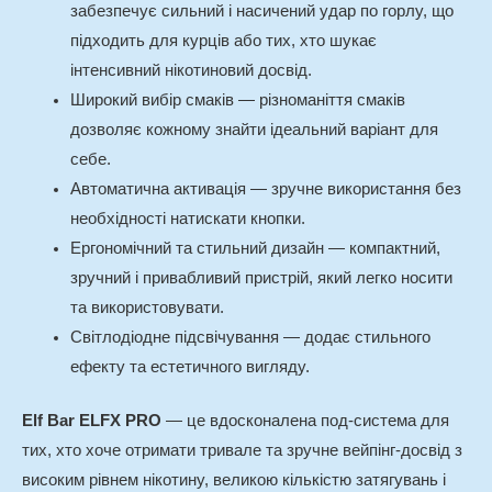
забезпечує сильний і насичений удар по горлу, що
підходить для курців або тих, хто шукає
інтенсивний нікотиновий досвід.
Широкий вибір смаків — різноманіття смаків
дозволяє кожному знайти ідеальний варіант для
себе.
Автоматична активація — зручне використання без
необхідності натискати кнопки.
Ергономічний та стильний дизайн — компактний,
зручний і привабливий пристрій, який легко носити
та використовувати.
Світлодіодне підсвічування — додає стильного
ефекту та естетичного вигляду.
Elf Bar ELFX PRO
— це вдосконалена под-система для
тих, хто хоче отримати тривале та зручне вейпінг-досвід з
високим рівнем нікотину, великою кількістю затягувань і