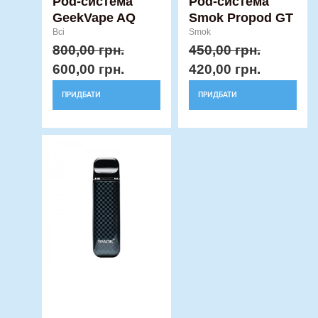
Pod-система
Pod-система
GeekVape AQ
Smok Propod GT
Всі
Smok
800,00
грн.
450,00
грн.
600,00
грн.
420,00
грн.
ПРИДБАТИ
ПРИДБАТИ
Оригінальна
Поточна
Цей
ціна:
ціна:
товар
500,00 грн..
410,00 грн..
має
кілька
варіантів.
Параметри
можна
вибрати
на
сторінці