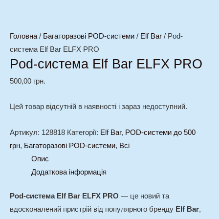
Головна
/
Багаторазові POD-системи
/
Elf Bar
/ Pod-
система Elf Bar ELFX PRO
Pod-система Elf Bar ELFX PRO
500,00
грн.
Цей товар відсутній в наявності і зараз недоступний.
Артикул:
128818
Категорії:
Elf Bar
,
POD-системи до 500
грн
,
Багаторазові POD-системи
,
Всі
Опис
Додаткова інформація
Pod-система Elf Bar ELFX PRO
— це новий та
вдосконалений пристрій від популярного бренду
Elf Bar
,