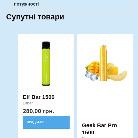
потужності
Супутні товари
Price
Цей
Цей
range:
товар
товар
190,00 г
має
має
through
кілька
кілька
260,00 г
варіантів.
варіантів.
Параметри
Параметри
можна
можна
вибрати
вибрати
Elf Bar 1500
Elfbar
на
на
280,00
грн.
сторінці
сторінці
товару
товару
ПРИДБАТИ
Geek Bar Pro
1500