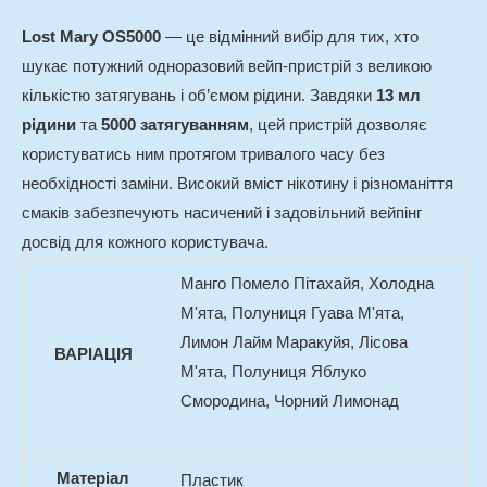
Lost Mary OS5000
— це відмінний вибір для тих, хто
шукає потужний одноразовий вейп-пристрій з великою
кількістю затягувань і об’ємом рідини. Завдяки
13 мл
рідини
та
5000 затягуванням
, цей пристрій дозволяє
користуватись ним протягом тривалого часу без
необхідності заміни. Високий вміст нікотину і різноманіття
смаків забезпечують насичений і задовільний вейпінг
досвід для кожного користувача.
Манго Помело Пітахайя, Холодна
М'ята, Полуниця Гуава М'ята,
Лимон Лайм Маракуйя, Лісова
ВАРІАЦІЯ
М'ята, Полуниця Яблуко
Смородина, Чорний Лимонад
Матеріал
Пластик