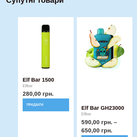
Супутні товари
Price
Цей
Цей
range:
товар
товар
590,00 г
має
має
through
кілька
кілька
650,00 г
варіантів.
варіантів.
Параметри
Параметри
можна
можна
вибрати
вибрати
Elf Bar 1500
Elfbar
на
на
280,00
грн.
сторінці
сторінці
товару
товару
ПРИДБАТИ
Elf Bar GH23000
Elfbar
590,00
грн.
–
650,00
грн.