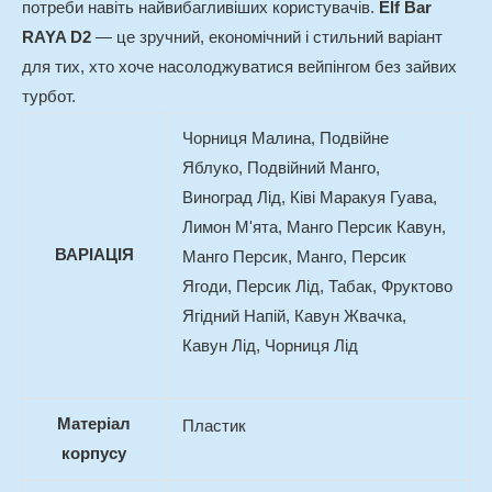
потреби навіть найвибагливіших користувачів.
Elf Bar
RAYA D2
— це зручний, економічний і стильний варіант
для тих, хто хоче насолоджуватися вейпінгом без зайвих
турбот.
Чорниця Малина, Подвійне
Яблуко, Подвійний Манго,
Виноград Лід, Ківі Маракуя Гуава,
Лимон М'ята, Манго Персик Кавун,
ВАРІАЦІЯ
Манго Персик, Манго, Персик
Ягоди, Персик Лід, Табак, Фруктово
Ягідний Напій, Кавун Жвачка,
Кавун Лід, Чорниця Лід
Матеріал
Пластик
корпусу