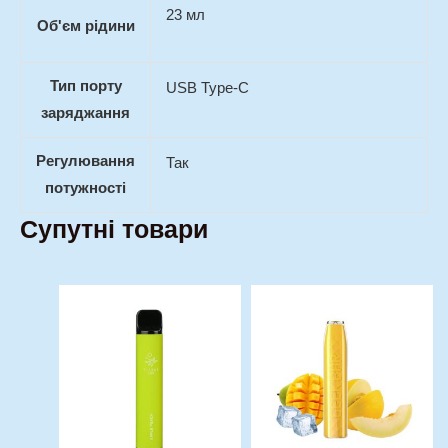
23 мл
Об'єм рідини
Тип порту
USB Type-C
заряджання
Регулювання
Так
потужності
Супутні товари
Price
Цей
Цей
range:
товар
товар
190,00 г
має
має
through
кілька
кілька
260,00 г
варіантів.
варіантів.
Параметри
Параметри