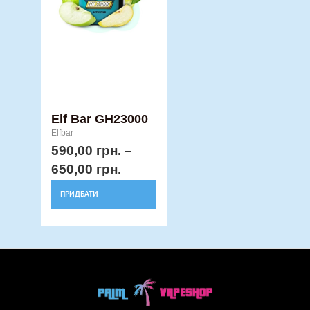
Параметри
можна
вибрати
на
сторінці
товару
Elf Bar GH23000
Elfbar
590,00
грн.
–
650,00
грн.
ПРИДБАТИ