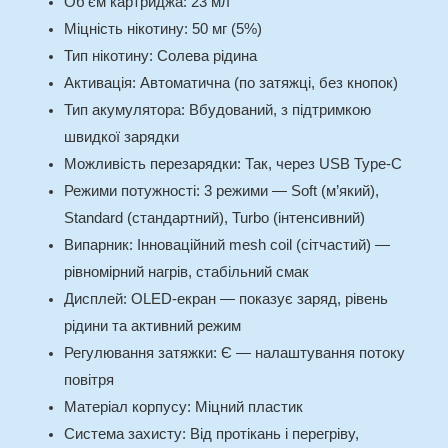
Об’єм картриджа: 23 мл
Міцність нікотину: 50 мг (5%)
Тип нікотину: Солева рідина
Активація: Автоматична (по затяжці, без кнопок)
Тип акумулятора: Вбудований, з підтримкою
швидкої зарядки
Можливість перезарядки: Так, через USB Type‑C
Режими потужності: 3 режими — Soft (м’який),
Standard (стандартний), Turbo (інтенсивний)
Випарник: Інноваційний mesh coil (сітчастий) —
рівномірний нагрів, стабільний смак
Дисплей: OLED-екран — показує заряд, рівень
рідини та активний режим
Регулювання затяжки: Є — налаштування потоку
повітря
Матеріал корпусу: Міцний пластик
Система захисту: Від протікань і перегріву,