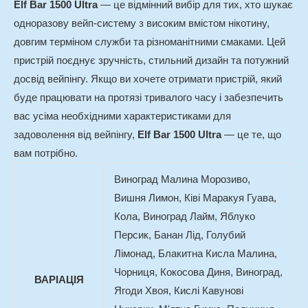
Elf Bar 1500 Ultra
— це відмінний вибір для тих, хто шукає
одноразову вейп-систему з високим вмістом нікотину,
довгим терміном служби та різноманітними смаками. Цей
пристрій поєднує зручність, стильний дизайн та потужний
досвід вейпінгу. Якщо ви хочете отримати пристрій, який
буде працювати на протязі тривалого часу і забезпечить
вас усіма необхідними характеристиками для
задоволення від вейпінгу,
Elf Bar 1500 Ultra
— це те, що
вам потрібно.
Виноград Малина Морозиво,
Вишня Лимон, Ківі Маракуя Гуава,
Кола, Виноград Лайм, Яблуко
Персик, Банан Лід, Голубий
Лімонад, Блакитна Кисла Малина,
Чорниця, Кокосова Диня, Виноград,
ВАРІАЦІЯ
Ягоди Хвоя, Кислі Кавунові