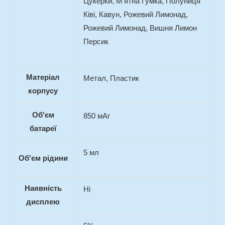
Цукерки, М'ятна Гумка, Полуниця
Ківі, Кавун, Рожевий Лимонад,
Рожевий Лимонад, Вишня Лимон
Персик
Матеріал
Метал, Пластик
корпусу
Об'єм
850 мАг
батареї
5 мл
Об'єм рідини
Наявність
Ні
дисплею