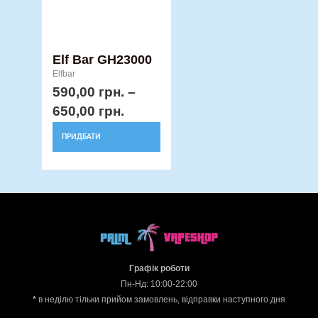
на
сторінці
товару
Elf Bar GH23000
Elfbar
590,00
грн.
–
650,00
грн.
ПРИДБАТИ
Графік роботи
Пн-Нд: 10:00-22:00
*
в неділю тільки прийом замовлень, відправки наступного дня