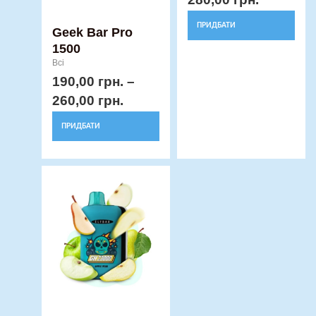
сторінці
сторінці
товару
товару
ПРИДБАТИ
Geek Bar Pro
1500
Всі
190,00
грн.
–
260,00
грн.
ПРИДБАТИ
Price
Цей
range:
товар
590,00 грн.
має
through
кілька
650,00 грн.
варіантів.
Параметри
можна
вибрати