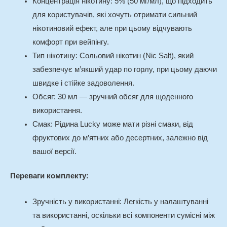
Концентрація нікотину: 5% (50 мг/мл), що підходить
для користувачів, які хочуть отримати сильний
нікотиновий ефект, але при цьому відчувають
комфорт при вейпінгу.
Тип нікотину: Сольовий нікотин (Nic Salt), який
забезпечує м’якший удар по горлу, при цьому даючи
швидке і стійке задоволення.
Обсяг: 30 мл — зручний обсяг для щоденного
використання.
Смак: Рідина Lucky може мати різні смаки, від
фруктових до м’ятних або десертних, залежно від
вашої версії.
Переваги комплекту:
Зручність у використанні: Легкість у налаштуванні
та використанні, оскільки всі компоненти сумісні між