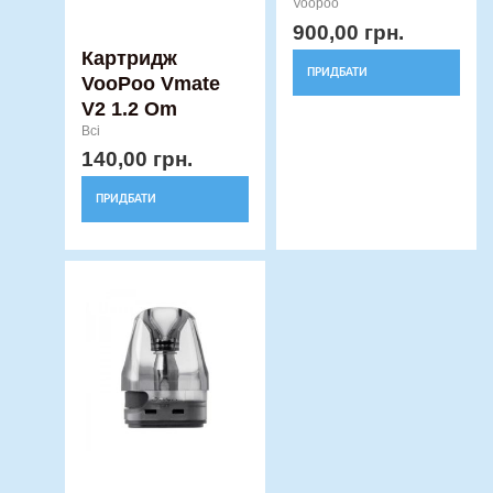
Voopoo
сторінці
900,00
грн.
товару
Картридж
ПРИДБАТИ
VooPoo Vmate
V2 1.2 Om
Всі
140,00
грн.
ПРИДБАТИ