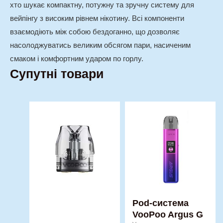
хто шукає компактну, потужну та зручну систему для
вейпінгу з високим рівнем нікотину. Всі компоненти
взаємодіють між собою бездоганно, що дозволяє
насолоджуватись великим обсягом пари, насиченим
смаком і комфортним ударом по горлу.
Супутні товари
Цей
товар
має
кілька
варіантів.
Параметри
можна
вибрати
Pod-система
VooPoo Argus G
на