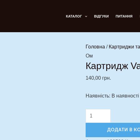
Картридж
Vaporesso
КАТАЛОГ
ВІДГУКИ
ПИТАННЯ
Luxe
Q
3
Головна
/
Картриджи та
ml
Ом
0.6
Картридж Va
Ом
кількість
140,00
грн.
Наявність:
В наявності
ДОДАТИ В К