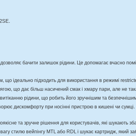
Q2SЕ.
 дозволяє бачити залишок рідини. Це допомагає вчасно поміти
що ідеально підходить для використання в режимі restricted
гою, що дає більш насичений смак і хмару пари, але не така і
витіканню рідини, що робить його зручнішим та безпечнішим
орює дискомфорту при носінні пристрою в кишені чи сумці.
оякісне та зручне рішення для користувачів, які шукають зб
ревагу стилю вейпінгу MTL або RDL і шукає картридж, який за