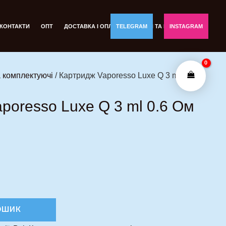
КОНТАКТИ
ОПТ
ДОСТАВКА І ОПЛАТА
TELEGRAM
ОБМІН ТА ПОВЕРНЕННЯ
INSTAGRAM
 комплектуючі
/ Картридж Vaporesso Luxe Q 3 ml 0.6
poresso Luxe Q 3 ml 0.6 Ом
ОШИК