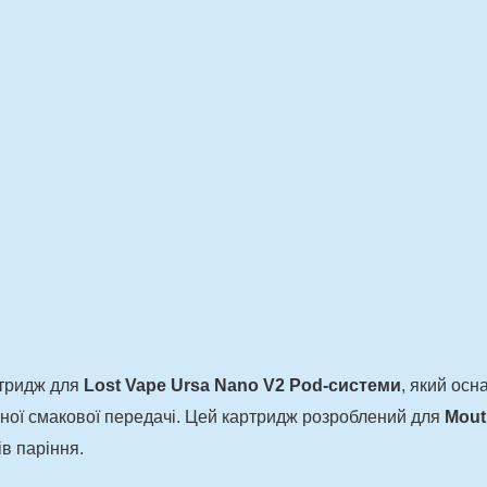
ртридж для
Lost Vape Ursa Nano V2 Pod-системи
, який ос
ної смакової передачі. Цей картридж розроблений для
Mout
ів паріння.