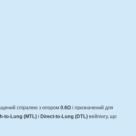
нащений спіралею з опором
0.6Ω
і призначений для
h-to-Lung (MTL)
і
Direct-to-Lung (DTL)
вейпінгу, що