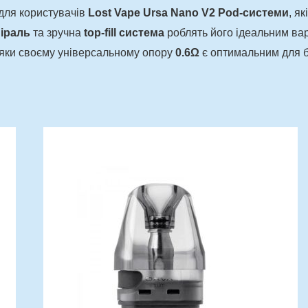
для користувачів
Lost Vape Ursa Nano V2 Pod-системи
, я
іраль
та зручна
top-fill система
роблять його ідеальним варі
вдяки своєму універсальному опору
0.6Ω
є оптимальним для б