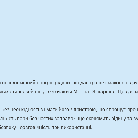
ьш рівномірний прогрів рідини, що дає краще смакове відчут
них стилів вейпінгу, включаючи MTL та DL паріння. Це дає 
ж без необхідності знімати його з пристрою, що спрощує про
лькість пари без частих заправок, що економить рідину та з
зпеку і довговічність при використанні.