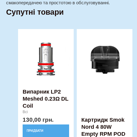
смако­передачею та простотою в обслуговуванні.
Супутні товари
Випарник LP2
Meshed 0.23Ω DL
Coil
Всі
130,00
грн.
Картридж Smok
Nord 4 80W
ПРИДБАТИ
Empty RPM POD