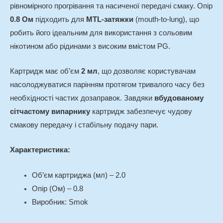
рівномірного прогрівання та насиченої передачі смаку. Опір
0.8 Ом
підходить для
MTL-затяжки
(mouth-to-lung), що
робить його ідеальним для використання з сольовим
нікотином або рідинами з високим вмістом PG.
Картридж має об’єм
2 мл
, що дозволяє користувачам
насолоджуватися парінням протягом тривалого часу без
необхідності частих дозаправок. Завдяки
вбудованому
сітчастому випарнику
картридж забезпечує чудову
смакову передачу і стабільну подачу пари.
Характеристика:
Об’єм картриджа (мл) – 2.0
Опір (Ом) – 0.8
Виробник: Smok